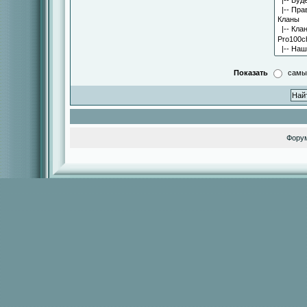
Показать
самы
Фору