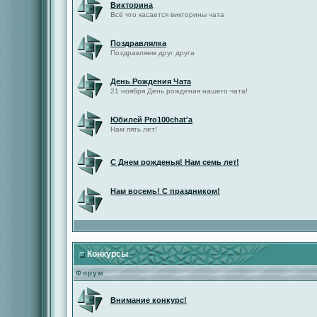
Викторина
Всё что касается викторины чата
Поздравлялка
Поздравляем друг друга
День Рождения Чата
21 ноября День рождения нашего чата!
Юбилей Pro100chat'а
Нам пять лет!
С Днем рожденья! Нам семь лет!
Нам восемь! С праздником!
Конкурсы
Форум
Внимание конкурс!