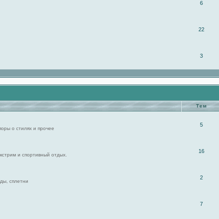
6
22
3
Тем
5
поры о стилях и прочее
16
экстрим и спортивный отдых.
2
ды, сплетни
7