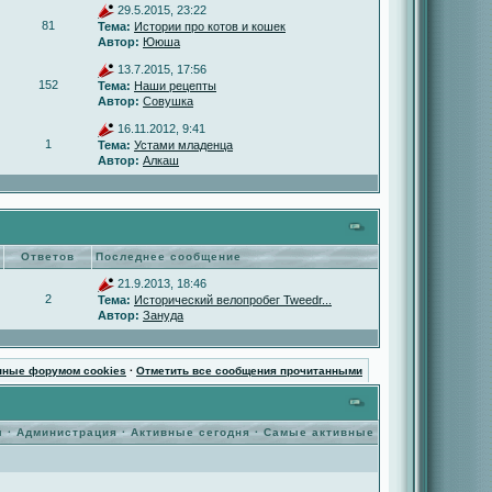
29.5.2015, 23:22
81
Тема:
Истории про котов и кошек
Автор:
Ююша
13.7.2015, 17:56
152
Тема:
Наши рецепты
Автор:
Совушка
16.11.2012, 9:41
1
Тема:
Устами младенца
Автор:
Алкаш
Ответов
Последнее сообщение
21.9.2013, 18:46
2
Тема:
Исторический велопробег Tweedr...
Автор:
Зануда
нные форумом cookies
·
Отметить все сообщения прочитанными
ы
·
Администрация
·
Активные сегодня
·
Самые активные