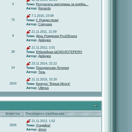
3
Тема:
Результаты викторины за ноябрь...
Автор:
Renardo
7.1.2016, 23:08
75
Тема:
С Рождеством!
Автор:
Совушка
21.11.2011, 21:59
9
Тема:
День Рождения Pro100чата
Автор:
Дейрдре
21.11.2012, 2:01
28
Тема:
Юбилейная ШОКОЛОТЕРЕЯ!!!
Автор:
Дейрдре
23.11.2014, 22:22
14
Тема:
Праздничная Лотерея
Автор:
Тень
21.11.2015, 15:20
2924
Тема:
Конкурс "Взрыв Мозга"
Автор:
Ultimus
Ответов
Последнее сообщение
21.11.2012, 1:52
2826
Тема:
Угадайка!
Автор:
driver