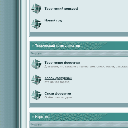
Творческий конкурс!
Новый год
Творческий коммуникатор
Форум
Творчество форумчан
Для всего, что связано с твочеством: стихи, песни, рассказы 
Хобби форумчан
Кто на что горазд!
Стихи форумчан
О чём говорит душа...
Игротека
Форум