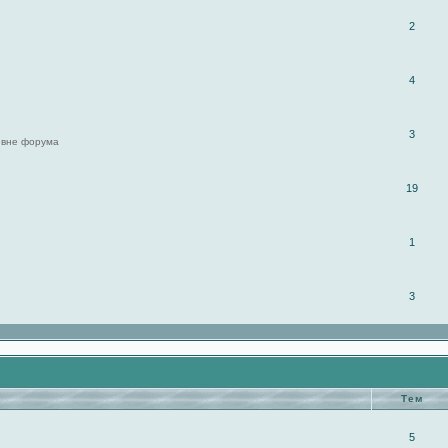
2
4
3
 вне форума
19
1
3
Тем
5