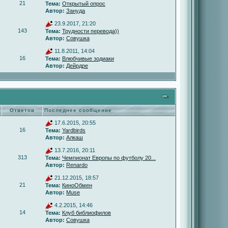
21
Тема:
Открытый опрос
Автор:
Зануда
23.9.2017, 21:20
143
Тема:
Трудности перевода))
Автор:
Совушка
11.8.2011, 14:04
16
Тема:
Влюбчивые зодиаки
Автор:
Дейрдре
Ответов
Последнее сообщение
17.6.2015, 20:55
16
Тема:
Yardbirds
Автор:
Алкаш
13.7.2016, 20:11
313
Тема:
Чемпионат Европы по футболу 20...
Автор:
Renardo
21.12.2015, 18:57
21
Тема:
КиноОбмен
Автор:
Muse
4.2.2015, 14:46
14
Тема:
Клуб библиофилов
Автор:
Совушка