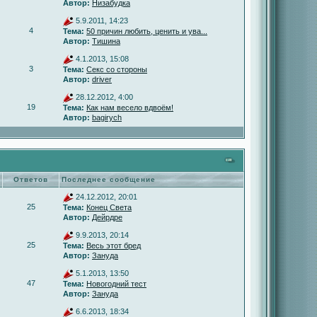
Автор:
Низабудка
5.9.2011, 14:23
4
Тема:
50 причин любить, ценить и ува...
Автор:
Тишина
4.1.2013, 15:08
3
Тема:
Секс со стороны
Автор:
driver
28.12.2012, 4:00
19
Тема:
Как нам весело вдвоём!
Автор:
bagirych
Ответов
Последнее сообщение
24.12.2012, 20:01
25
Тема:
Конец Света
Автор:
Дейрдре
9.9.2013, 20:14
25
Тема:
Весь этот бред
Автор:
Зануда
5.1.2013, 13:50
47
Тема:
Новогодний тест
Автор:
Зануда
6.6.2013, 18:34