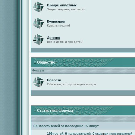
В мире животных
Звери, зверики, зверюшки
Кулинария
Кушать подано!
Детство
Всё о детях и про детей
Общество
Форум
Новости
Обо всем, что происходит в мире
Статистика форума
199 посетителей за последние 15 минут
199
гостей,
0
пользователей,
0
скрытых пользователей