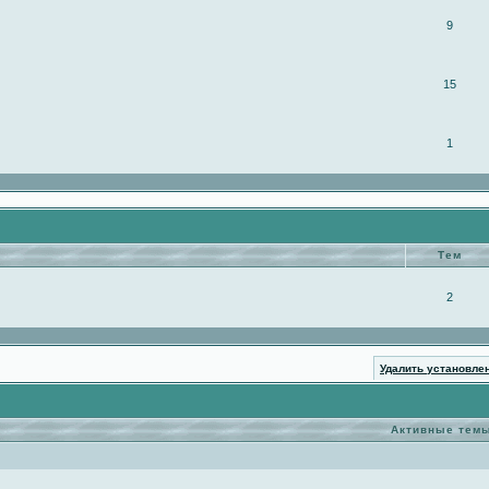
9
15
1
Тем
2
Удалить установле
Активные тем