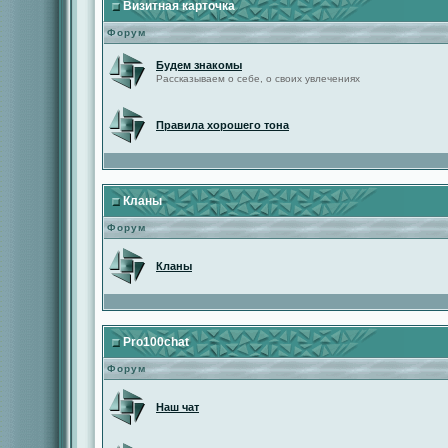
Визитная карточка
Форум
Будем знакомы
Рассказываем о себе, о своих увлечениях
Правила хорошего тона
Кланы
Форум
Кланы
Pro100chat
Форум
Наш чат