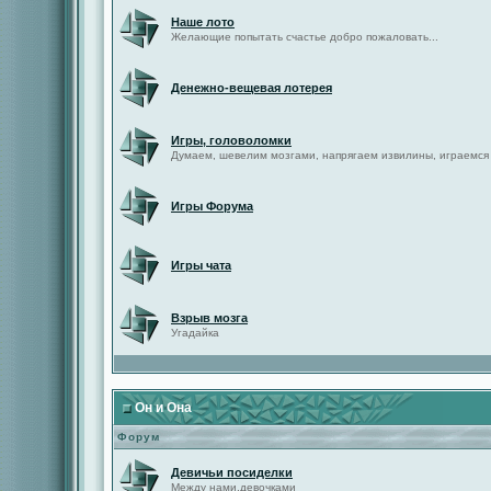
Наше лото
Желающие попытать счастье добро пожаловать...
Денежно-вещевая лотерея
Игры, головоломки
Думаем, шевелим мозгами, напрягаем извилины, играемся
Игры Форума
Игры чата
Взрыв мозга
Угадайка
Он и Она
Форум
Девичьи посиделки
Между нами,девочками