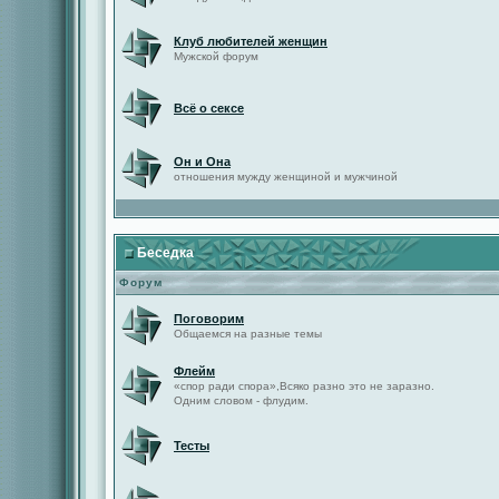
Клуб любителей женщин
Мужской форум
Всё о сексе
Он и Она
отношения мужду женщиной и мужчиной
Беседка
Форум
Поговорим
Общаемся на разные темы
Флейм
«спор ради спора»,Всяко разно это не заразно.
Одним словом - флудим.
Тесты