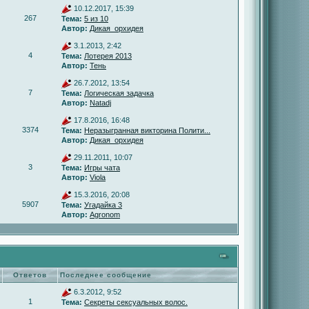
10.12.2017, 15:39
267
Тема:
5 из 10
Автор:
Дикая_орхидея
3.1.2013, 2:42
4
Тема:
Лотерея 2013
Автор:
Тень
26.7.2012, 13:54
7
Тема:
Логическая задачка
Автор:
Natadj
17.8.2016, 16:48
3374
Тема:
Неразыгранная викторина Полити...
Автор:
Дикая_орхидея
29.11.2011, 10:07
3
Тема:
Игры чата
Автор:
Viola
15.3.2016, 20:08
5907
Тема:
Угадайка 3
Автор:
Agronom
Ответов
Последнее сообщение
6.3.2012, 9:52
1
Тема:
Секреты сексуальных волос.