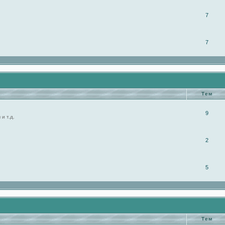
7
7
Тем
9
и т.д.
2
5
Тем