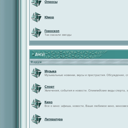
Опросы
Юмор
Гороскоп
Так сказали звезды
Досуг
Форум
Музыка
Музыкальные новинки, вкусы и пристрастия. Обсуждение, с
Спорт
Увлечения, события и новости. Олимпийские виды спорта, 
Кино
Все о кино: афиша, новости, Ваше любимое кино, кинозвез
Литература