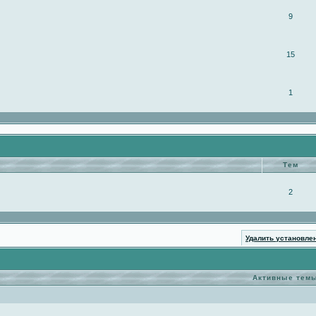
9
15
1
Тем
2
Удалить установле
Активные тем