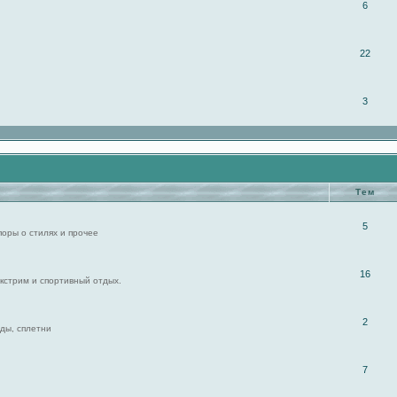
6
22
3
Тем
5
поры о стилях и прочее
16
экстрим и спортивный отдых.
2
ды, сплетни
7