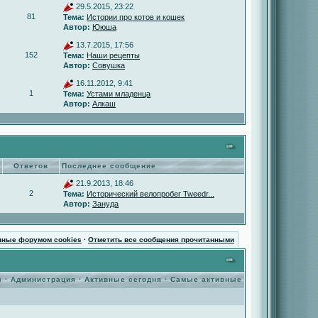
29.5.2015, 23:22
81
Тема:
Истории про котов и кошек
Автор:
Ююша
13.7.2015, 17:56
152
Тема:
Наши рецепты
Автор:
Совушка
16.11.2012, 9:41
1
Тема:
Устами младенца
Автор:
Алкаш
Ответов
Последнее сообщение
21.9.2013, 18:46
2
Тема:
Исторический велопробег Tweedr...
Автор:
Зануда
нные форумом cookies
·
Отметить все сообщения прочитанными
ы
·
Администрация
·
Активные сегодня
·
Самые активные