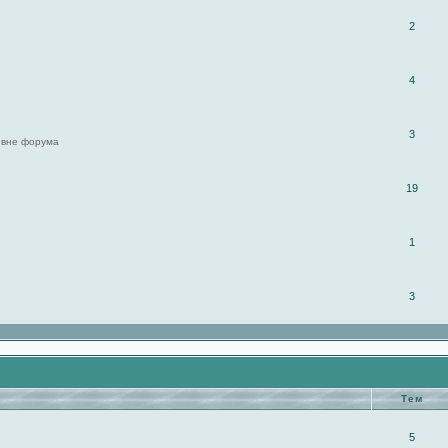
2
4
3
 вне форума
19
1
3
Тем
5