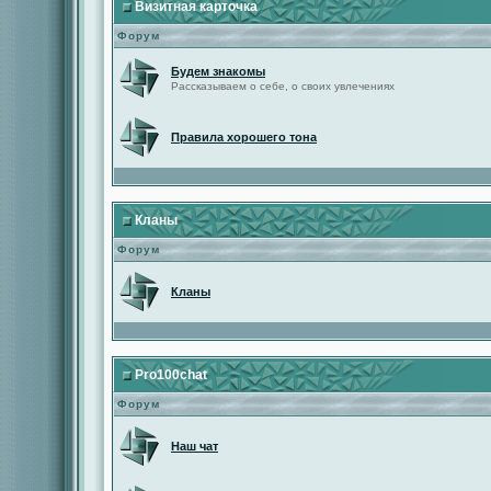
Визитная карточка
Форум
Будем знакомы
Рассказываем о себе, о своих увлечениях
Правила хорошего тона
Кланы
Форум
Кланы
Pro100chat
Форум
Наш чат