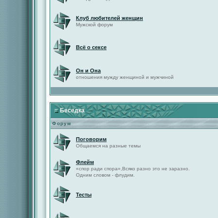
Клуб любителей женщин
Мужской форум
Всё о сексе
Он и Она
отношения мужду женщиной и мужчиной
Беседка
Форум
Поговорим
Общаемся на разные темы
Флейм
«спор ради спора»,Всяко разно это не заразно.
Одним словом - флудим.
Тесты