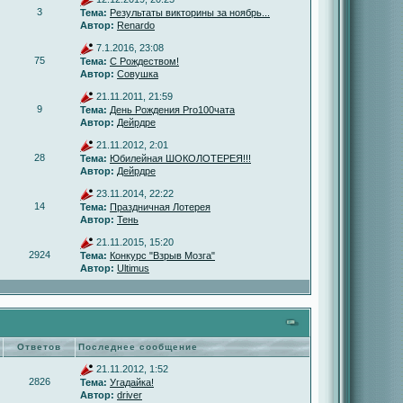
3
Тема:
Результаты викторины за ноябрь...
Автор:
Renardo
7.1.2016, 23:08
75
Тема:
С Рождеством!
Автор:
Совушка
21.11.2011, 21:59
9
Тема:
День Рождения Pro100чата
Автор:
Дейрдре
21.11.2012, 2:01
28
Тема:
Юбилейная ШОКОЛОТЕРЕЯ!!!
Автор:
Дейрдре
23.11.2014, 22:22
14
Тема:
Праздничная Лотерея
Автор:
Тень
21.11.2015, 15:20
2924
Тема:
Конкурс "Взрыв Мозга"
Автор:
Ultimus
Ответов
Последнее сообщение
21.11.2012, 1:52
2826
Тема:
Угадайка!
Автор:
driver