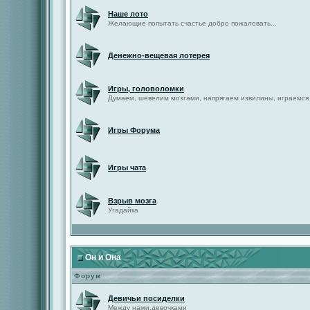
Наше лото
Желающие попытать счастье добро пожаловать...
Денежно-вещевая лотерея
Игры, головоломки
Думаем, шевелим мозгами, напрягаем извилины, играемся
Игры Форума
Игры чата
Взрыв мозга
Угадайка
Он и Она
Форум
Девичьи посиделки
Между нами,девочками