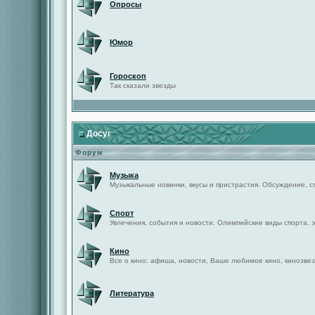
Опросы
Юмор
Гороскоп
Так сказали звезды
Досуг
Форум
Музыка
Музыкальные новинки, вкусы и пристрастия. Обсуждение, с
Спорт
Увлечения, события и новости. Олимпийские виды спорта, 
Кино
Все о кино: афиша, новости, Ваше любимое кино, кинозвез
Литература