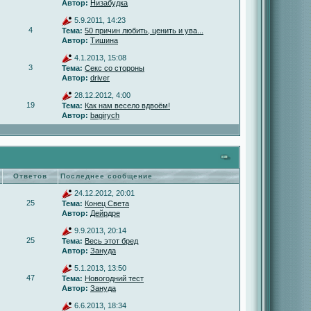
Автор:
Низабудка
5.9.2011, 14:23
4
Тема:
50 причин любить, ценить и ува...
Автор:
Тишина
4.1.2013, 15:08
3
Тема:
Секс со стороны
Автор:
driver
28.12.2012, 4:00
19
Тема:
Как нам весело вдвоём!
Автор:
bagirych
Ответов
Последнее сообщение
24.12.2012, 20:01
25
Тема:
Конец Света
Автор:
Дейрдре
9.9.2013, 20:14
25
Тема:
Весь этот бред
Автор:
Зануда
5.1.2013, 13:50
47
Тема:
Новогодний тест
Автор:
Зануда
6.6.2013, 18:34