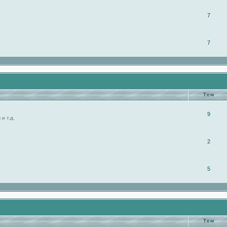
7
7
Тем
9
и т.д.
2
5
Тем