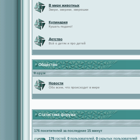
В мире животных
Звери, зверики, зверюшки
Кулинария
Кушать подано!
Детство
Всё о детях и про детей
Общество
Форум
Новости
Обо всем, что происходит в мире
Статистика форума
176 посетителей за последние 15 минут
176
гостей,
0
пользователей,
0
скрытых пользователей