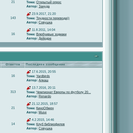
21
Тема:
Открытый опрос
Автор:
Зануда
23.9.2017, 21:20
143
Тема:
Трудности перевода))
Автор:
Совушка
11.8.2011, 14:04
16
Тема:
Влюбчивые зодиаки
Автор:
Дейрдре
Ответов
Последнее сообщение
17.6.2015, 20:55
16
Тема:
Yardbirds
Автор:
Алкаш
13.7.2016, 20:11
313
Тема:
Чемпионат Европы по футболу 20...
Автор:
Renardo
21.12.2015, 18:57
21
Тема:
КиноОбмен
Автор:
Muse
4.2.2015, 14:46
14
Тема:
Клуб библиофилов
Автор:
Совушка