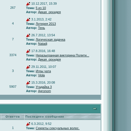
10.12.2017, 15:39
267
Тема:
5 из 10
Автор:
Дикая_орхидея
3.1.2013, 2:42
4
Тема:
Лотерея 2013
Автор:
Тень
26.7.2012, 13:54
7
Тема:
Логическая задачка
Автор:
Natadj
17.8.2016, 16:48
3374
Тема:
Неразыгранная викторина Полити...
Автор:
Дикая_орхидея
29.11.2011, 10:07
3
Тема:
Игры чата
Автор:
Viola
15.3.2016, 20:08
5907
Тема:
Угадайка 3
Автор:
Agronom
Ответов
Последнее сообщение
6.3.2012, 9:52
1
Тема:
Секреты сексуальных волос.