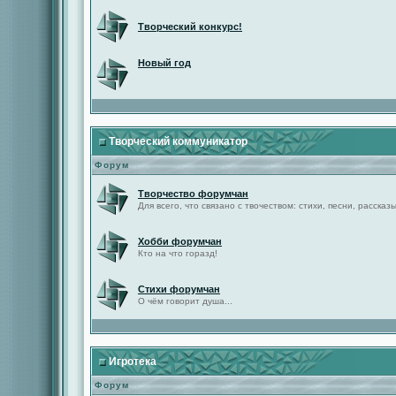
Творческий конкурс!
Новый год
Творческий коммуникатор
Форум
Творчество форумчан
Для всего, что связано с твочеством: стихи, песни, рассказы 
Хобби форумчан
Кто на что горазд!
Стихи форумчан
О чём говорит душа...
Игротека
Форум