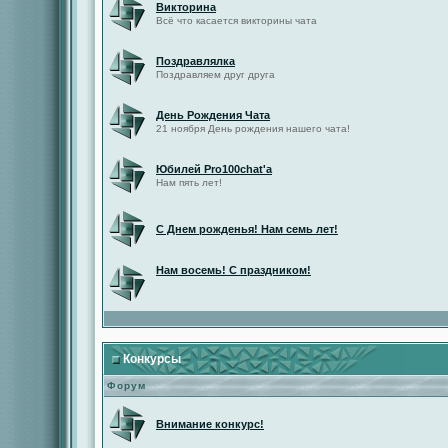
Викторина
Всё что касается викторины чата
Поздравлялка
Поздравляем друг друга
День Рождения Чата
21 ноября День рождения нашего чата!
Юбилей Pro100chat'а
Нам пять лет!
С Днем рожденья! Нам семь лет!
Нам восемь! С праздником!
Конкурсы
Форум
Внимание конкурс!