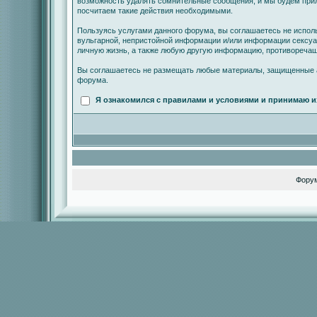
возможность удалять сомнительные сообщения, и мы будем прил
посчитаем такие действия необходимыми.
Пользуясь услугами данного форума, вы соглашаетесь не испол
вульгарной, непристойной информации и/или информации сексу
личную жизнь, а также любую другую информацию, противореча
Вы соглашаетесь не размещать любые материалы, защищенные а
форума.
Я ознакомился с правилами и условиями и принимаю и
Фору