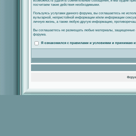
возможность удалять сомнительные сообщения, и мы будем прил
посчитаем такие действия необходимыми.
Пользуясь услугами данного форума, вы соглашаетесь не испол
вульгарной, непристойной информации и/или информации сексу
личную жизнь, а также любую другую информацию, противореча
Вы соглашаетесь не размещать любые материалы, защищенные а
форума.
Я ознакомился с правилами и условиями и принимаю и
Фору