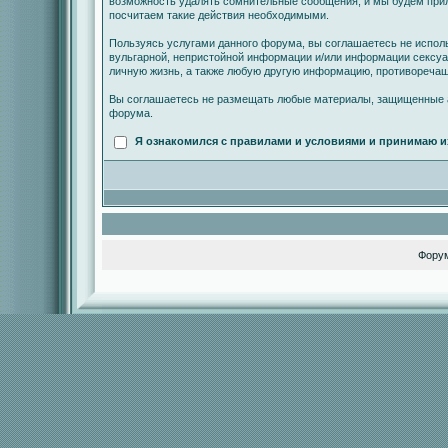
возможность удалять сомнительные сообщения, и мы будем прил
посчитаем такие действия необходимыми.
Пользуясь услугами данного форума, вы соглашаетесь не испол
вульгарной, непристойной информации и/или информации сексу
личную жизнь, а также любую другую информацию, противореча
Вы соглашаетесь не размещать любые материалы, защищенные а
форума.
Я ознакомился с правилами и условиями и принимаю и
Фору