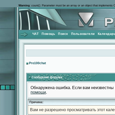
Warning
: count(): Parameter must be an array or an object that implements 
ЧАТ
Помощь
Поиск
Пользователи
Календар
Pro100chat
Сообщение форума
Обнаружена ошибка. Если вам неизвестны 
помощи
.
Причина:
Вам не разрешено просматривать этот кале