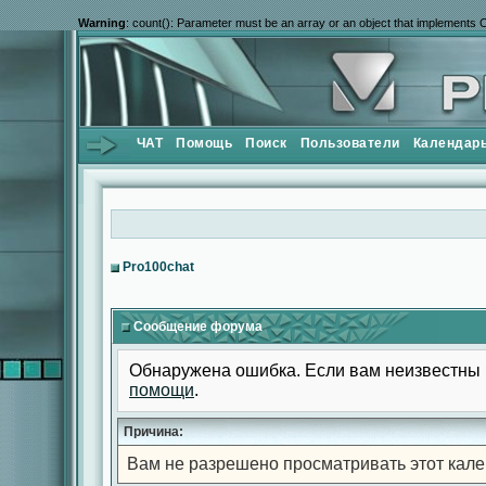
Warning
: count(): Parameter must be an array or an object that implements 
ЧАТ
Помощь
Поиск
Пользователи
Календар
Pro100chat
Сообщение форума
Обнаружена ошибка. Если вам неизвестны 
помощи
.
Причина:
Вам не разрешено просматривать этот кале