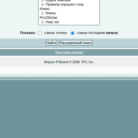
Показать
самые точные
самые последние
вверху
Текстовая версия
Форум
IP.Board
© 2026
IPS, Inc
.