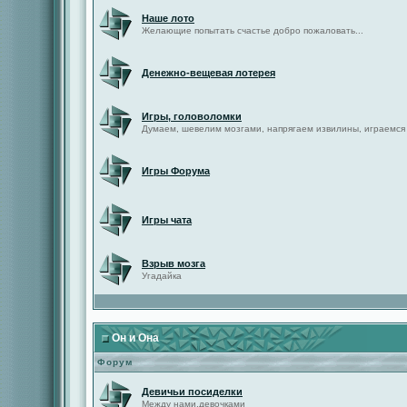
Наше лото
Желающие попытать счастье добро пожаловать...
Денежно-вещевая лотерея
Игры, головоломки
Думаем, шевелим мозгами, напрягаем извилины, играемся
Игры Форума
Игры чата
Взрыв мозга
Угадайка
Он и Она
Форум
Девичьи посиделки
Между нами,девочками