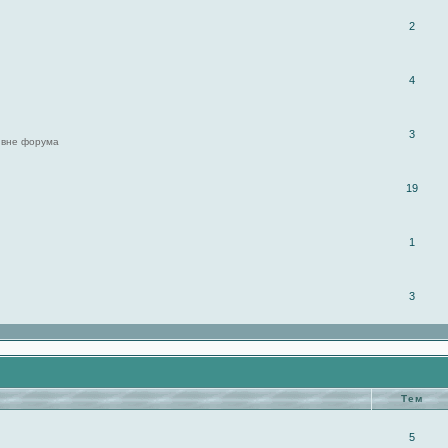
2
4
3
 вне форума
19
1
3
Тем
5