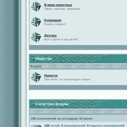
В мире животных
Звери, зверики, зверюшки
Кулинария
Кушать подано!
Детство
Всё о детях и про детей
Общество
Форум
Новости
Обо всем, что происходит в мире
Статистика форума
198 посетителей за последние 15 минут
198
гостей,
0
пользователей,
0
скрытых пользователей