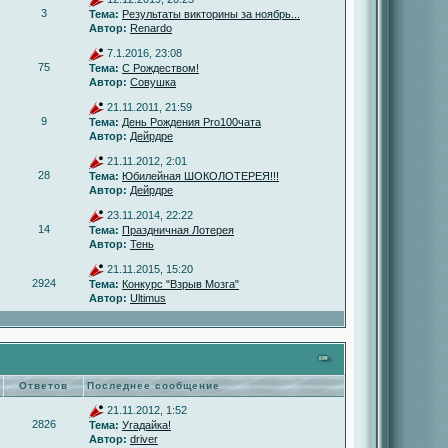
3
Тема:
Результаты викторины за ноябрь...
Автор:
Renardo
7.1.2016, 23:08
75
Тема:
С Рождеством!
Автор:
Совушка
21.11.2011, 21:59
9
Тема:
День Рождения Pro100чата
Автор:
Дейрдре
21.11.2012, 2:01
28
Тема:
Юбилейная ШОКОЛОТЕРЕЯ!!!
Автор:
Дейрдре
23.11.2014, 22:22
14
Тема:
Праздничная Лотерея
Автор:
Тень
21.11.2015, 15:20
2924
Тема:
Конкурс "Взрыв Мозга"
Автор:
Ultimus
Ответов
Последнее сообщение
21.11.2012, 1:52
2826
Тема:
Угадайка!
Автор:
driver