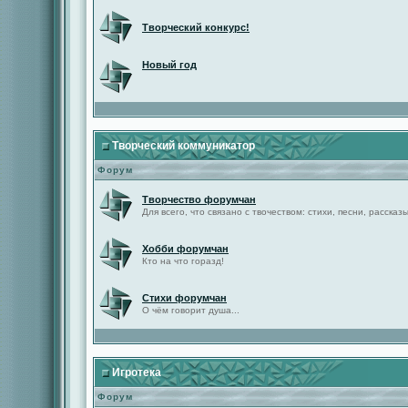
Творческий конкурс!
Новый год
Творческий коммуникатор
Форум
Творчество форумчан
Для всего, что связано с твочеством: стихи, песни, рассказы 
Хобби форумчан
Кто на что горазд!
Стихи форумчан
О чём говорит душа...
Игротека
Форум