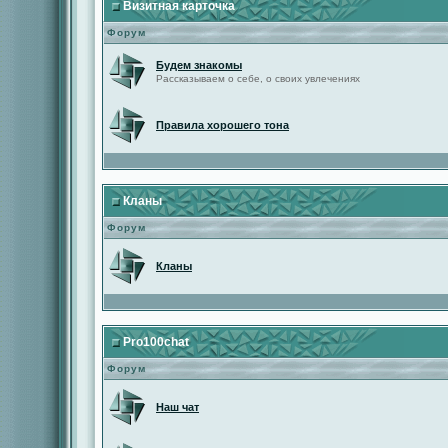
Визитная карточка
Форум
Будем знакомы
Рассказываем о себе, о своих увлечениях
Правила хорошего тона
Кланы
Форум
Кланы
Pro100chat
Форум
Наш чат