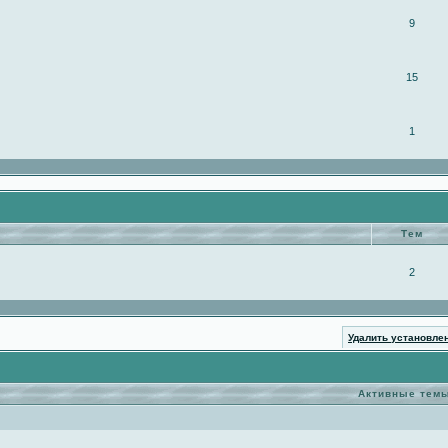
9
15
1
Тем
2
Удалить установле
Активные тем