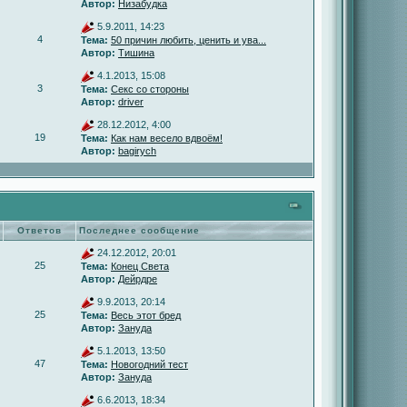
Автор:
Низабудка
5.9.2011, 14:23
4
Тема:
50 причин любить, ценить и ува...
Автор:
Тишина
4.1.2013, 15:08
3
Тема:
Секс со стороны
Автор:
driver
28.12.2012, 4:00
19
Тема:
Как нам весело вдвоём!
Автор:
bagirych
Ответов
Последнее сообщение
24.12.2012, 20:01
25
Тема:
Конец Света
Автор:
Дейрдре
9.9.2013, 20:14
25
Тема:
Весь этот бред
Автор:
Зануда
5.1.2013, 13:50
47
Тема:
Новогодний тест
Автор:
Зануда
6.6.2013, 18:34