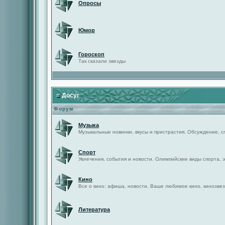
Опросы
Юмор
Гороскоп
Так сказали звезды
Досуг
Форум
Музыка
Музыкальные новинки, вкусы и пристрастия. Обсуждение, с
Спорт
Увлечения, события и новости. Олимпийские виды спорта, 
Кино
Все о кино: афиша, новости, Ваше любимое кино, кинозвез
Литература