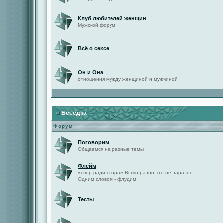
Клуб любителей женщин
Мужской форум
Всё о сексе
Он и Она
отношения мужду женщиной и мужчиной
Беседка
Форум
Поговорим
Общаемся на разные темы
Флейм
«спор ради спора»,Всяко разно это не заразно.
Одним словом - флудим.
Тесты