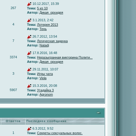
10.12.2017, 15:39
267
Тема:
5 из 10
Автор:
Дикая_орхидея
3.1.2013, 2:42
4
Тема:
Лотерея 2013
Автор:
Тень
26.7.2012, 13:54
7
Тема:
Логическая задачка
Автор:
Natadj
17.8.2016, 16:48
3374
Тема:
Неразыгранная викторина Полити...
Автор:
Дикая_орхидея
29.11.2011, 10:07
3
Тема:
Игры чата
Автор:
Viola
15.3.2016, 20:08
5907
Тема:
Угадайка 3
Автор:
Agronom
Ответов
Последнее сообщение
6.3.2012, 9:52
1
Тема:
Секреты сексуальных волос.