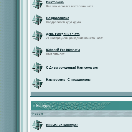
Викторина
Всё что касается викторины чата
Поздравлялка
Поздравляем друг друга
День Рождения Чата
21 ноября День рождения нашего чата!
Юбилей Pro100chat'а
Нам пять лет!
С Днем рожденья! Нам семь лет!
Нам восемь! С праздником!
Конкурсы
Форум
Внимание конкурс!