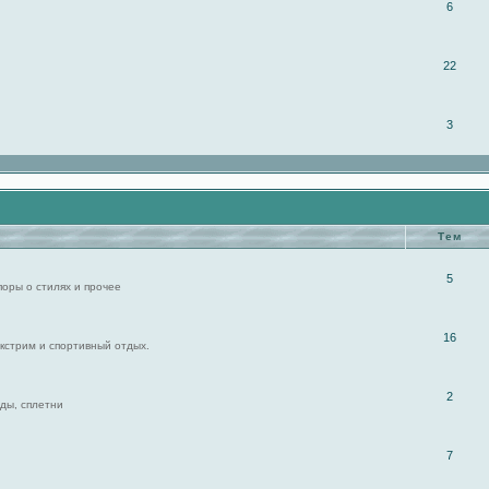
6
22
3
Тем
5
поры о стилях и прочее
16
экстрим и спортивный отдых.
2
ды, сплетни
7