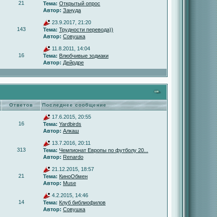
21
Тема:
Открытый опрос
Автор:
Зануда
23.9.2017, 21:20
143
Тема:
Трудности перевода))
Автор:
Совушка
11.8.2011, 14:04
16
Тема:
Влюбчивые зодиаки
Автор:
Дейрдре
Ответов
Последнее сообщение
17.6.2015, 20:55
16
Тема:
Yardbirds
Автор:
Алкаш
13.7.2016, 20:11
313
Тема:
Чемпионат Европы по футболу 20...
Автор:
Renardo
21.12.2015, 18:57
21
Тема:
КиноОбмен
Автор:
Muse
4.2.2015, 14:46
14
Тема:
Клуб библиофилов
Автор:
Совушка