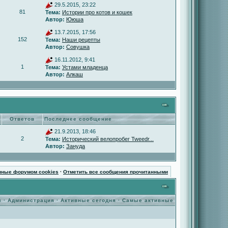
29.5.2015, 23:22
81
Тема:
Истории про котов и кошек
Автор:
Ююша
13.7.2015, 17:56
152
Тема:
Наши рецепты
Автор:
Совушка
16.11.2012, 9:41
1
Тема:
Устами младенца
Автор:
Алкаш
Ответов
Последнее сообщение
21.9.2013, 18:46
2
Тема:
Исторический велопробег Tweedr...
Автор:
Зануда
нные форумом cookies
·
Отметить все сообщения прочитанными
ы
·
Администрация
·
Активные сегодня
·
Самые активные