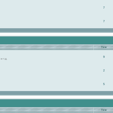
7
7
Тем
9
и т.д.
2
5
Тем