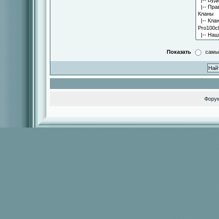
Показать
самы
Фору