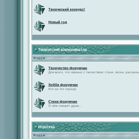
Творческий конкурс!
Новый год
Творческий коммуникатор
Форум
Творчество форумчан
Для всего, что связано с твочеством: стихи, песни, рассказы 
Хобби форумчан
Кто на что горазд!
Стихи форумчан
О чём говорит душа...
Игротека
Форум