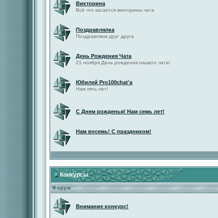
Викторина
Всё что касается викторины чата
Поздравлялка
Поздравляем друг друга
День Рождения Чата
21 ноября День рождения нашего чата!
Юбилей Pro100chat'а
Нам пять лет!
С Днем рожденья! Нам семь лет!
Нам восемь! С праздником!
Конкурсы
Форум
Внимание конкурс!