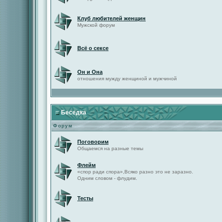
Клуб любителей женщин
Мужской форум
Всё о сексе
Он и Она
отношения мужду женщиной и мужчиной
Беседка
Форум
Поговорим
Общаемся на разные темы
Флейм
«спор ради спора»,Всяко разно это не заразно.
Одним словом - флудим.
Тесты