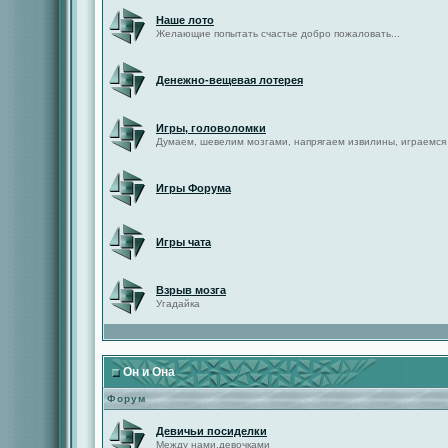
Наше лото
Желающие попытать счастье добро пожаловать...
Денежно-вещевая лотерея
Игры, головоломки
Думаем, шевелим мозгами, напрягаем извилины, играемся
Игры Форума
Игры чата
Взрыв мозга
Угадайка
Он и Она
Форум
Девичьи посиделки
Между нами,девочками