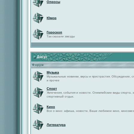
Опросы
Юмор
Гороскоп
Так сказали звезды
Досуг
Форум
Музыка
Музыкальные новинки, вкусы и пристрастия. Обсуждение, с
и прочее
Спорт
Увлечения, события и новости. Олимпийские виды спорта, 
спортивный отдых.
Кино
Все о кино: афиша, новости, Ваше любимое кино, кинозвез
Литература