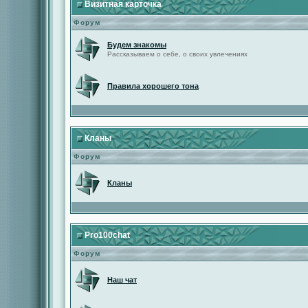
Визитная карточка
Форум
Будем знакомы
Рассказываем о себе, о своих увлечениях
Правила хорошего тона
Кланы
Форум
Кланы
Pro100chat
Форум
Наш чат