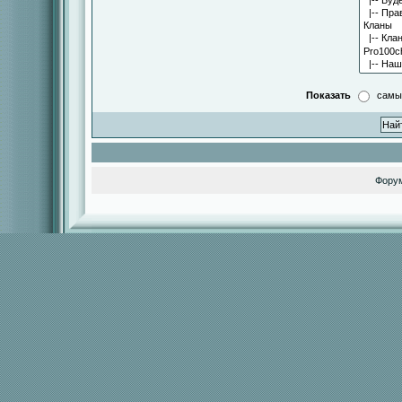
Показать
самы
Фору