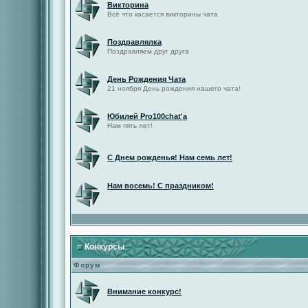
Викторина
Всё что касается викторины чата
Поздравлялка
Поздравляем друг друга
День Рождения Чата
21 ноября День рождения нашего чата!
Юбилей Pro100chat'а
Нам пять лет!
С Днем рожденья! Нам семь лет!
Нам восемь! С праздником!
Конкурсы
Форум
Внимание конкурс!