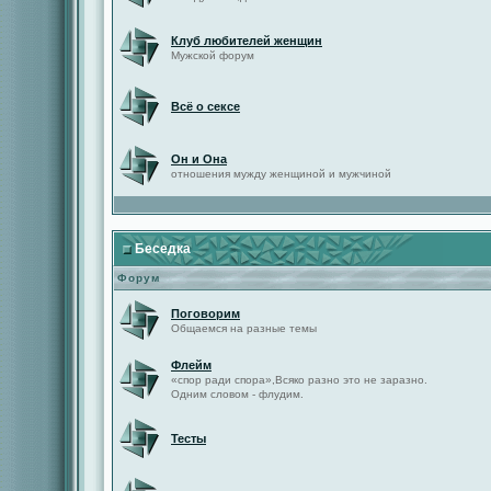
Клуб любителей женщин
Мужской форум
Всё о сексе
Он и Она
отношения мужду женщиной и мужчиной
Беседка
Форум
Поговорим
Общаемся на разные темы
Флейм
«спор ради спора»,Всяко разно это не заразно.
Одним словом - флудим.
Тесты