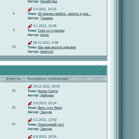
Автор:
Низабудка
5.9.2011, 14:23
4
Тема:
50 причин любить, ценить и ува...
Автор:
Тишина
4.1.2013, 15:08
3
Тема:
Секс со стороны
Автор:
driver
28.12.2012, 4:00
19
Тема:
Как нам весело вдвоём!
Автор:
bagirych
Ответов
Последнее сообщение
24.12.2012, 20:01
25
Тема:
Конец Света
Автор:
Дейрдре
9.9.2013, 20:14
25
Тема:
Весь этот бред
Автор:
Зануда
5.1.2013, 13:50
47
Тема:
Новогодний тест
Автор:
Зануда
6.6.2013, 18:34