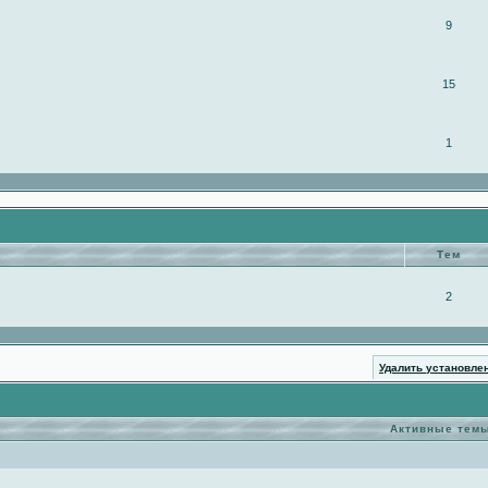
9
15
1
Тем
2
Удалить установле
Активные тем