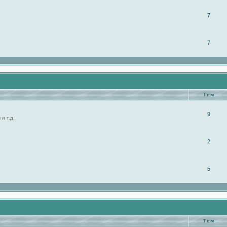
7
7
Тем
9
и т.д.
2
5
Тем