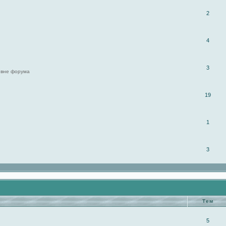
2
4
3
 вне форума
19
1
3
Тем
5