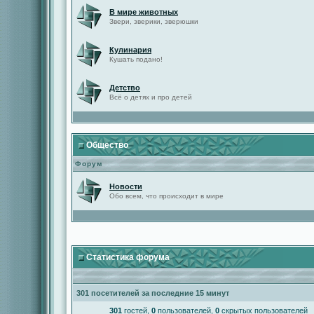
В мире животных
Звери, зверики, зверюшки
Кулинария
Кушать подано!
Детство
Всё о детях и про детей
Общество
Форум
Новости
Обо всем, что происходит в мире
Статистика форума
301 посетителей за последние 15 минут
301
гостей,
0
пользователей,
0
скрытых пользователей