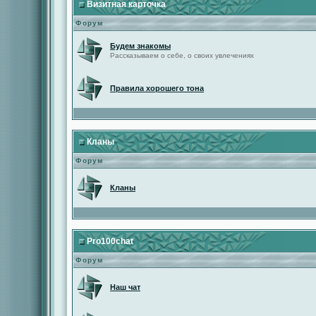
Визитная карточка
Форум
Будем знакомы
Рассказываем о себе, о своих увлечениях
Правила хорошего тона
Кланы
Форум
Кланы
Pro100chat
Форум
Наш чат