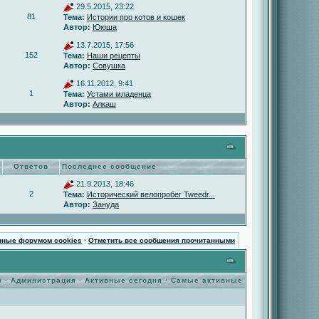
29.5.2015, 23:22
81
Тема:
Истории про котов и кошек
Автор:
Ююша
13.7.2015, 17:56
152
Тема:
Наши рецепты
Автор:
Совушка
16.11.2012, 9:41
1
Тема:
Устами младенца
Автор:
Алкаш
Ответов
Последнее сообщение
21.9.2013, 18:46
2
Тема:
Исторический велопробег Tweedr...
Автор:
Зануда
нные форумом cookies
·
Отметить все сообщения прочитанными
ы
·
Администрация
·
Активные сегодня
·
Самые активные