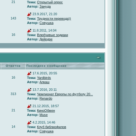
21
Тема:
Открытый опрос
Автор:
Зануда
23.9.2017, 21:20
143
Тема:
Трудности перевода))
Автор:
Совушка
11.8.2011, 14:04
16
Тема:
Влюбчивые зодиаки
Автор:
Дейрдре
Ответов
Последнее сообщение
17.6.2015, 20:55
16
Тема:
Yardbirds
Автор:
Алкаш
13.7.2016, 20:11
313
Тема:
Чемпионат Европы по футболу 20...
Автор:
Renardo
21.12.2015, 18:57
21
Тема:
КиноОбмен
Автор:
Muse
4.2.2015, 14:46
14
Тема:
Клуб библиофилов
Автор:
Совушка