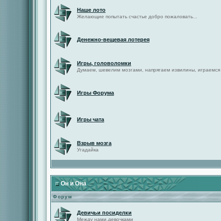
Наше лото
Желающие попытать счастье добро пожаловать...
Денежно-вещевая лотерея
Игры, головоломки
Думаем, шевелим мозгами, напрягаем извилины, играемся
Игры Форума
Игры чата
Взрыв мозга
Угадайка
Он и Она
Форум
Девичьи посиделки
Между нами,девочками