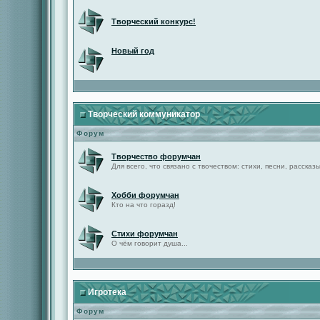
Творческий конкурс!
Новый год
Творческий коммуникатор
Форум
Творчество форумчан
Для всего, что связано с твочеством: стихи, песни, рассказы 
Хобби форумчан
Кто на что горазд!
Стихи форумчан
О чём говорит душа...
Игротека
Форум