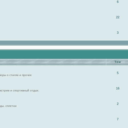
6
22
3
Тем
5
поры о стилях и прочее
16
экстрим и спортивный отдых.
2
ды, сплетни
7