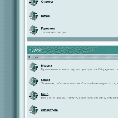
Опросы
Юмор
Гороскоп
Так сказали звезды
Досуг
Форум
Музыка
Музыкальные новинки, вкусы и пристрастия. Обсуждение, с
Спорт
Увлечения, события и новости. Олимпийские виды спорта, 
Кино
Все о кино: афиша, новости, Ваше любимое кино, кинозвез
Литература