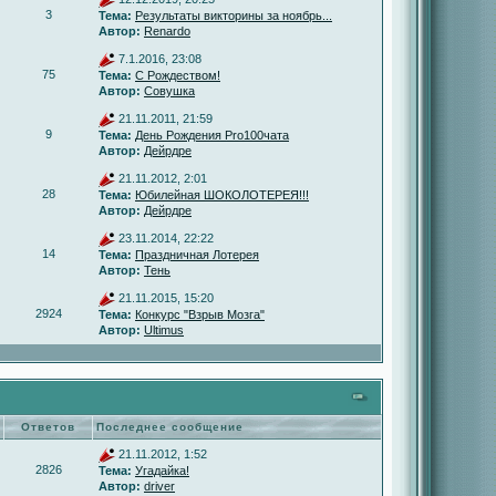
3
Тема:
Результаты викторины за ноябрь...
Автор:
Renardo
7.1.2016, 23:08
75
Тема:
С Рождеством!
Автор:
Совушка
21.11.2011, 21:59
9
Тема:
День Рождения Pro100чата
Автор:
Дейрдре
21.11.2012, 2:01
28
Тема:
Юбилейная ШОКОЛОТЕРЕЯ!!!
Автор:
Дейрдре
23.11.2014, 22:22
14
Тема:
Праздничная Лотерея
Автор:
Тень
21.11.2015, 15:20
2924
Тема:
Конкурс "Взрыв Мозга"
Автор:
Ultimus
Ответов
Последнее сообщение
21.11.2012, 1:52
2826
Тема:
Угадайка!
Автор:
driver