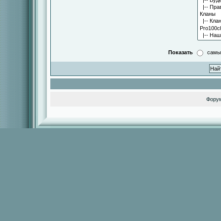
Показать
самы
Фору