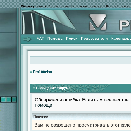
Warning
: count(): Parameter must be an array or an object that implements 
ЧАТ
Помощь
Поиск
Пользователи
Календар
Pro100chat
Сообщение форума
Обнаружена ошибка. Если вам неизвестны 
помощи
.
Причина:
Вам не разрешено просматривать этот кале