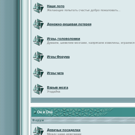
Наше лото
Желающие попытать счастье добро пожаловать...
Денежно-вещевая лотерея
Игры, головоломки
Думаем, шевелим мозгами, напрягаем извилины, играемся
Игры Форума
Игры чата
Взрыв мозга
Угадайка
Он и Она
Форум
Девичьи посиделки
Между нами,девочками