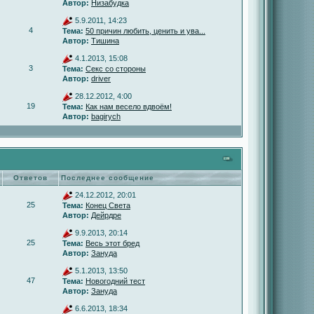
Автор:
Низабудка
5.9.2011, 14:23
4
Тема:
50 причин любить, ценить и ува...
Автор:
Тишина
4.1.2013, 15:08
3
Тема:
Секс со стороны
Автор:
driver
28.12.2012, 4:00
19
Тема:
Как нам весело вдвоём!
Автор:
bagirych
Ответов
Последнее сообщение
24.12.2012, 20:01
25
Тема:
Конец Света
Автор:
Дейрдре
9.9.2013, 20:14
25
Тема:
Весь этот бред
Автор:
Зануда
5.1.2013, 13:50
47
Тема:
Новогодний тест
Автор:
Зануда
6.6.2013, 18:34