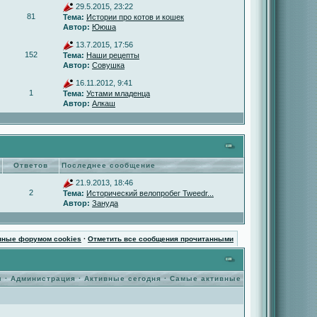
29.5.2015, 23:22
81
Тема:
Истории про котов и кошек
Автор:
Ююша
13.7.2015, 17:56
152
Тема:
Наши рецепты
Автор:
Совушка
16.11.2012, 9:41
1
Тема:
Устами младенца
Автор:
Алкаш
Ответов
Последнее сообщение
21.9.2013, 18:46
2
Тема:
Исторический велопробег Tweedr...
Автор:
Зануда
нные форумом cookies
·
Отметить все сообщения прочитанными
ы
·
Администрация
·
Активные сегодня
·
Самые активные