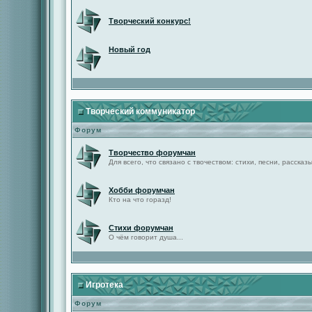
Творческий конкурс!
Новый год
Творческий коммуникатор
Форум
Творчество форумчан
Для всего, что связано с твочеством: стихи, песни, рассказы 
Хобби форумчан
Кто на что горазд!
Стихи форумчан
О чём говорит душа...
Игротека
Форум