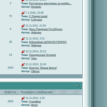
3
Тема:
Результаты викторины за ноябрь...
Автор:
Renardo
7.1.2016, 23:08
75
Тема:
С Рождеством!
Автор:
Совушка
21.11.2011, 21:59
9
Тема:
День Рождения Pro100чата
Автор:
Дейрдре
21.11.2012, 2:01
28
Тема:
Юбилейная ШОКОЛОТЕРЕЯ!!!
Автор:
Дейрдре
23.11.2014, 22:22
14
Тема:
Праздничная Лотерея
Автор:
Тень
21.11.2015, 15:20
2924
Тема:
Конкурс "Взрыв Мозга"
Автор:
Ultimus
Ответов
Последнее сообщение
21.11.2012, 1:52
2826
Тема:
Угадайка!
Автор:
driver