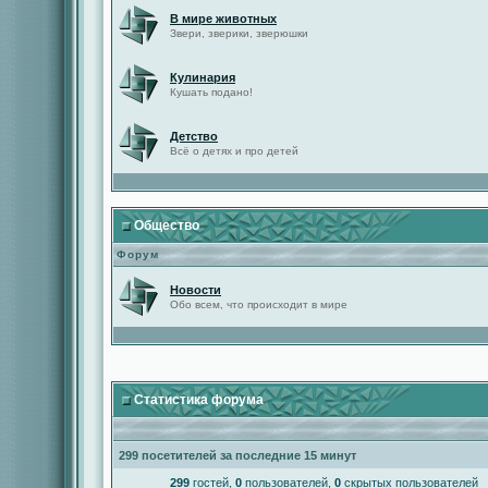
В мире животных
Звери, зверики, зверюшки
Кулинария
Кушать подано!
Детство
Всё о детях и про детей
Общество
Форум
Новости
Обо всем, что происходит в мире
Статистика форума
299 посетителей за последние 15 минут
299
гостей,
0
пользователей,
0
скрытых пользователей