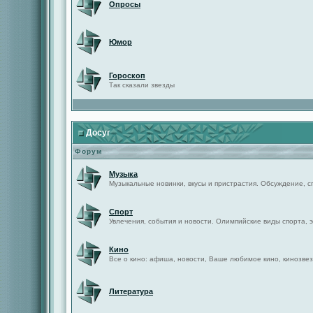
Опросы
Юмор
Гороскоп
Так сказали звезды
Досуг
Форум
Музыка
Музыкальные новинки, вкусы и пристрастия. Обсуждение, с
Спорт
Увлечения, события и новости. Олимпийские виды спорта, 
Кино
Все о кино: афиша, новости, Ваше любимое кино, кинозвез
Литература