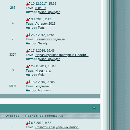
10.12.2017, 15:39
267
Тема:
5 из 10
Автор:
Дикая_орхидея
3.1.2013, 2:42
4
Тема:
Лотерея 2013
Автор:
Тень
26.7.2012, 13:54
7
Тема:
Логическая задачка
Автор:
Natadj
17.8.2016, 16:48
3374
Тема:
Неразыгранная викторина Полити...
Автор:
Дикая_орхидея
29.11.2011, 10:07
3
Тема:
Игры чата
Автор:
Viola
15.3.2016, 20:08
5907
Тема:
Угадайка 3
Автор:
Agronom
Ответов
Последнее сообщение
6.3.2012, 9:52
1
Тема:
Секреты сексуальных волос.