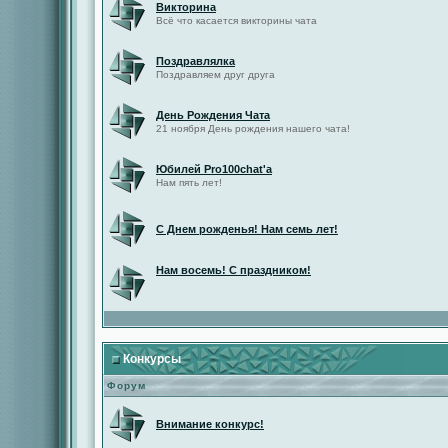
Викторина
Всё что касается викторины чата
Поздравлялка
Поздравляем друг друга
День Рождения Чата
21 ноября День рождения нашего чата!
Юбилей Pro100chat'а
Нам пять лет!
С Днем рожденья! Нам семь лет!
Нам восемь! С праздником!
Конкурсы
Форум
Внимание конкурс!