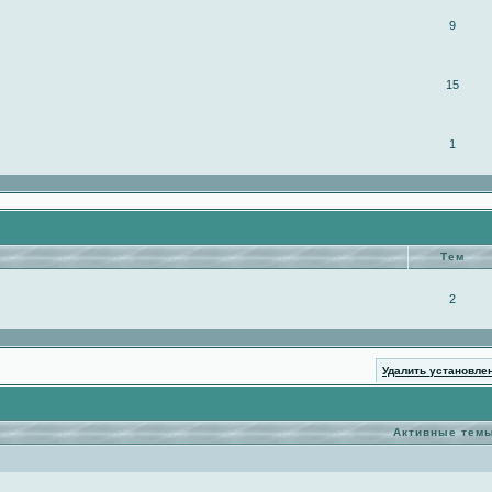
9
15
1
Тем
2
Удалить установле
Активные тем