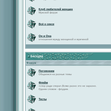
Клуб любителей женщин
Мужской форум
Всё о сексе
Он и Она
отношения мужду женщиной и мужчиной
Беседка
Форум
Поговорим
Общаемся на разные темы
Флейм
«спор ради спора»,Всяко разно это не заразно.
Одним словом - флудим.
Тесты