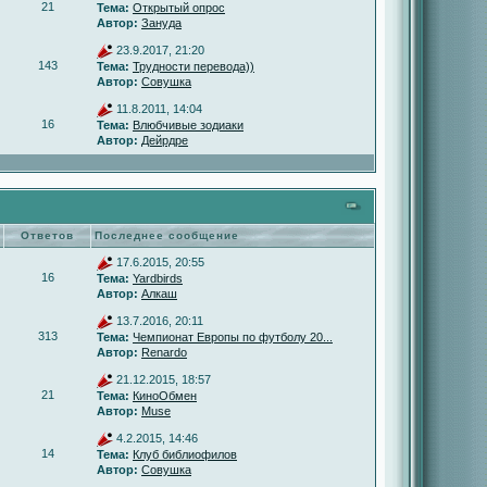
21
Тема:
Открытый опрос
Автор:
Зануда
23.9.2017, 21:20
143
Тема:
Трудности перевода))
Автор:
Совушка
11.8.2011, 14:04
16
Тема:
Влюбчивые зодиаки
Автор:
Дейрдре
Ответов
Последнее сообщение
17.6.2015, 20:55
16
Тема:
Yardbirds
Автор:
Алкаш
13.7.2016, 20:11
313
Тема:
Чемпионат Европы по футболу 20...
Автор:
Renardo
21.12.2015, 18:57
21
Тема:
КиноОбмен
Автор:
Muse
4.2.2015, 14:46
14
Тема:
Клуб библиофилов
Автор:
Совушка