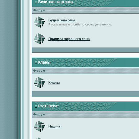
Визитная карточка
Форум
Будем знакомы
Рассказываем о себе, о своих увлечениях
Правила хорошего тона
Кланы
Форум
Кланы
Pro100chat
Форум
Наш чат