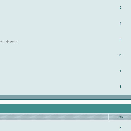
2
4
3
 вне форума
19
1
3
Тем
5