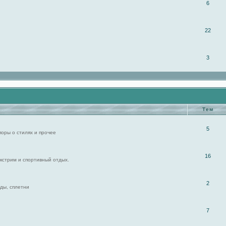
6
22
3
Тем
5
поры о стилях и прочее
16
экстрим и спортивный отдых.
2
ды, сплетни
7