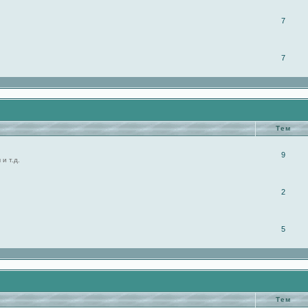
7
7
Тем
9
и т.д.
2
5
Тем