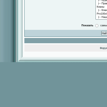
Показать
самы
Фору