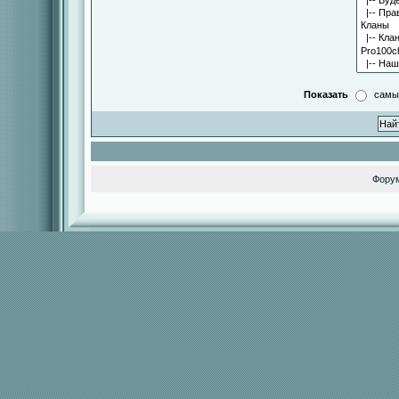
Показать
самы
Фору