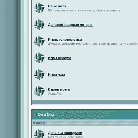
Наше лото
Желающие попытать счастье добро пожаловать...
Денежно-вещевая лотерея
Игры, головоломки
Думаем, шевелим мозгами, напрягаем извилины, играемся
Игры Форума
Игры чата
Взрыв мозга
Угадайка
Он и Она
Форум
Девичьи посиделки
Между нами,девочками