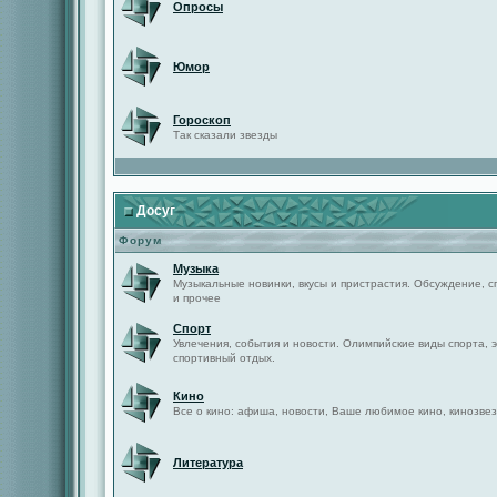
Опросы
Юмор
Гороскоп
Так сказали звезды
Досуг
Форум
Музыка
Музыкальные новинки, вкусы и пристрастия. Обсуждение, с
и прочее
Спорт
Увлечения, события и новости. Олимпийские виды спорта, 
спортивный отдых.
Кино
Все о кино: афиша, новости, Ваше любимое кино, кинозвез
Литература