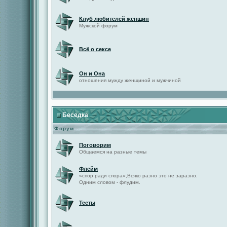
Клуб любителей женщин
Мужской форум
Всё о сексе
Он и Она
отношения мужду женщиной и мужчиной
Беседка
Форум
Поговорим
Общаемся на разные темы
Флейм
«спор ради спора»,Всяко разно это не заразно.
Одним словом - флудим.
Тесты