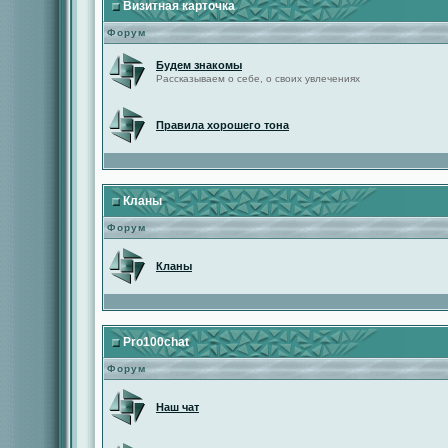
Визитная карточка
Форум
Будем знакомы
Рассказываем о себе, о своих увлечениях
Правила хорошего тона
Кланы
Форум
Кланы
Pro100chat
Форум
Наш чат