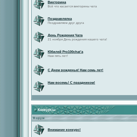
Викторина
Всё что касается викторины чата
Поздравлялка
Поздравляем друг друга
День Рождения Чата
21 ноября День рождения нашего чата!
Юбилей Pro100chat'а
Нам пять лет!
С Днем рожденья! Нам семь лет!
Нам восемь! С праздником!
Конкурсы
Форум
Внимание конкурс!