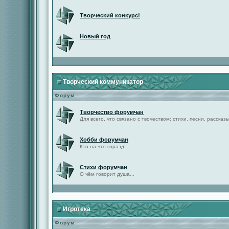
Творческий конкурс!
Новый год
Творческий коммуникатор
Форум
Творчество форумчан
Для всего, что связано с твочеством: стихи, песни, рассказы 
Хобби форумчан
Кто на что горазд!
Стихи форумчан
О чём говорит душа...
Игротека
Форум