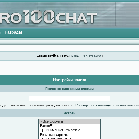
ь
Награды
Здравствуйте, гость
(
Вход
|
Регистрация
)
Настройки поиска
Поиск по ключевым словам
едите ключевое слово или фразу для поиска.
[
Расширенная помощь по использовани
Искать