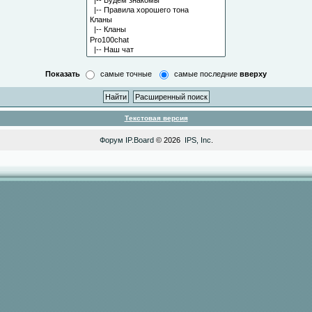
Показать
самые точные
самые последние
вверху
Текстовая версия
Форум
IP.Board
© 2026
IPS, Inc
.