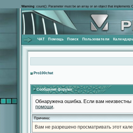
Warning
: count(): Parameter must be an array or an object that implements 
ЧАТ
Помощь
Поиск
Пользователи
Календар
Pro100chat
Сообщение форума
Обнаружена ошибка. Если вам неизвестны 
помощи
.
Причина:
Вам не разрешено просматривать этот кале