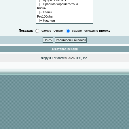
Показать
самые точные
самые последние
вверху
Текстовая версия
Форум
IP.Board
© 2026
IPS, Inc
.