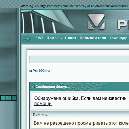
Warning
: count(): Parameter must be an array or an object that implements 
ЧАТ
Помощь
Поиск
Пользователи
Календар
Pro100chat
Сообщение форума
Обнаружена ошибка. Если вам неизвестны 
помощи
.
Причина:
Вам не разрешено просматривать этот кале