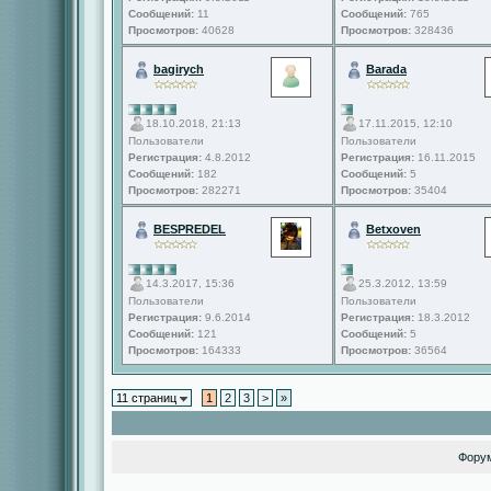
Сообщений:
11
Сообщений:
765
Просмотров:
40628
Просмотров:
328436
bagirych
Barada
18.10.2018, 21:13
17.11.2015, 12:10
Пользователи
Пользователи
Регистрация:
4.8.2012
Регистрация:
16.11.2015
Сообщений:
182
Сообщений:
5
Просмотров:
282271
Просмотров:
35404
BESPREDEL
Betxoven
14.3.2017, 15:36
25.3.2012, 13:59
Пользователи
Пользователи
Регистрация:
9.6.2014
Регистрация:
18.3.2012
Сообщений:
121
Сообщений:
5
Просмотров:
164333
Просмотров:
36564
11 страниц
1
2
3
>
»
Фору