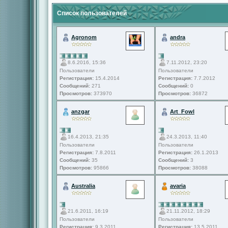
Список пользователей
Agronom
andra
8.6.2016, 15:36
7.11.2012, 23:20
Пользователи
Пользователи
Регистрация:
15.4.2014
Регистрация:
7.7.2012
Сообщений:
271
Сообщений:
0
Просмотров:
373970
Просмотров:
36872
anzgar
Art_Fowl
16.4.2013, 21:35
24.3.2013, 11:40
Пользователи
Пользователи
Регистрация:
7.8.2011
Регистрация:
26.1.2013
Сообщений:
35
Сообщений:
3
Просмотров:
95866
Просмотров:
38088
Australia
avaria
21.6.2011, 16:19
21.11.2012, 18:29
Пользователи
Пользователи
Регистрация:
9.3.2011
Регистрация:
13.5.2011