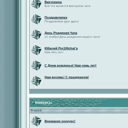
Викторина
Всё что касается викторины чата
Поздравлялка
Поздравляем друг друга
День Рождения Чата
21 ноября День рождения нашего чата!
Юбилей Pro100chat'а
Нам пять лет!
С Днем рожденья! Нам семь лет!
Нам восемь! С праздником!
Конкурсы
Форум
Внимание конкурс!