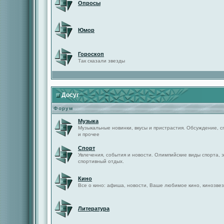
Опросы
Юмор
Гороскоп
Так сказали звезды
Досуг
Форум
Музыка
Музыкальные новинки, вкусы и пристрастия. Обсуждение, с
и прочее
Спорт
Увлечения, события и новости. Олимпийские виды спорта, 
спортивный отдых.
Кино
Все о кино: афиша, новости, Ваше любимое кино, кинозвез
Литература