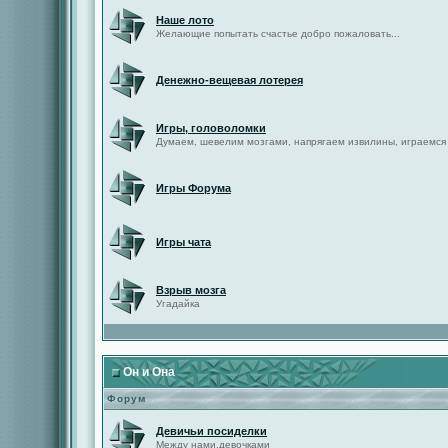
Наше лото
Желающие попытать счастье добро пожаловать...
Денежно-вещевая лотерея
Игры, головоломки
Думаем, шевелим мозгами, напрягаем извилины, играемся
Игры Форума
Игры чата
Взрыв мозга
Угадайка
Он и Она
Форум
Девичьи посиделки
Между нами,девочками