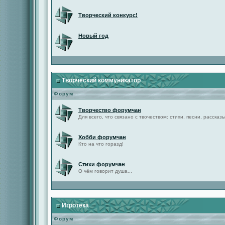
Творческий конкурс!
Новый год
Творческий коммуникатор
Форум
Творчество форумчан
Для всего, что связано с твочеством: стихи, песни, рассказы 
Хобби форумчан
Кто на что горазд!
Стихи форумчан
О чём говорит душа...
Игротека
Форум