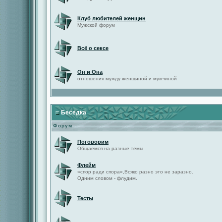
Клуб любителей женщин
Мужской форум
Всё о сексе
Он и Она
отношения мужду женщиной и мужчиной
Беседка
Форум
Поговорим
Общаемся на разные темы
Флейм
«спор ради спора»,Всяко разно это не заразно.
Одним словом - флудим.
Тесты