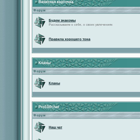
Визитная карточка
Форум
Будем знакомы
Рассказываем о себе, о своих увлечениях
Правила хорошего тона
Кланы
Форум
Кланы
Pro100chat
Форум
Наш чат