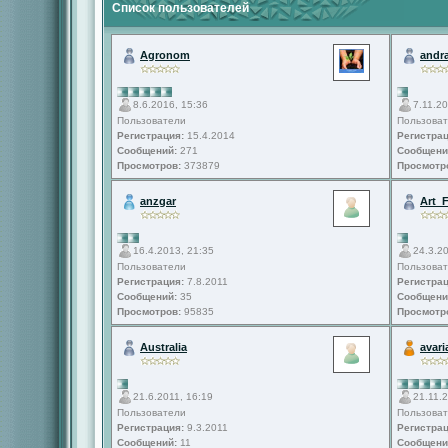
Список пользователей
Agronom
andr
8.6.2016, 15:36
7.11.20
Пользователи
Пользова
Регистрация:
15.4.2014
Регистрац
Сообщений:
271
Сообщени
Просмотров:
373879
Просмотр
anzgar
Art_
16.4.2013, 21:35
24.3.20
Пользователи
Пользова
Регистрация:
7.8.2011
Регистрац
Сообщений:
35
Сообщени
Просмотров:
95835
Просмотр
Australia
avari
21.6.2011, 16:19
21.11.
Пользователи
Пользова
Регистрация:
9.3.2011
Регистрац
Сообщений:
11
Сообщени