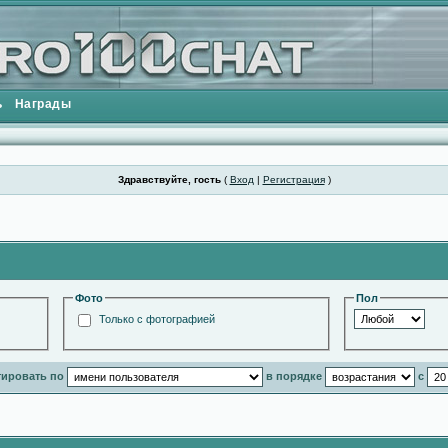
ь
Награды
Здравствуйте, гость
(
Вход
|
Регистрация
)
Фото
Пол
Только с фотографией
тировать по
в порядке
с