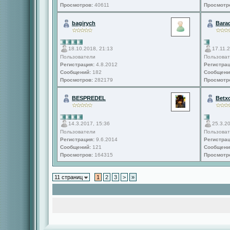
Просмотров:
40611
Просмотр
bagirych
Bara
18.10.2018, 21:13
17.11.
Пользователи
Пользова
Регистрация:
4.8.2012
Регистрац
Сообщений:
182
Сообщени
Просмотров:
282179
Просмотр
BESPREDEL
Betx
14.3.2017, 15:36
25.3.2
Пользователи
Пользова
Регистрация:
9.6.2014
Регистрац
Сообщений:
121
Сообщени
Просмотров:
164315
Просмотр
11 страниц
1
2
3
>
»