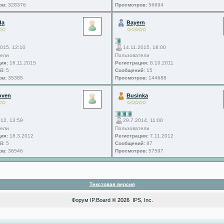
ов:
328376
Просмотров:
56694
da
Bayern
2015, 12:10
14.11.2015, 18:00
тели
Пользователи
ия:
16.11.2015
Регистрация:
8.10.2011
й:
5
Сообщений:
15
ов:
35385
Просмотров:
144688
oven
Businka
012, 13:59
29.7.2014, 11:00
тели
Пользователи
ия:
18.3.2012
Регистрация:
7.11.2012
й:
5
Сообщений:
87
ов:
36546
Просмотров:
57597
Текстовая версия
Форум
IP.Board
© 2026
IPS, Inc
.