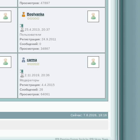
Просмотров:
47897
Beglyanka
25.4.2013, 20:37
Пользователи
Регистрация:
24.9.2011
Сообщений:
0
Просмотров:
34867
carma
2.11.2019, 20:36
Модераторы
Регистрация:
4.4.2015
Сообщений:
26
Просмотров:
64061
Сейчас: 7.8.2026, 18:16
IPB Prestige Forum Style by IPB Skins Team