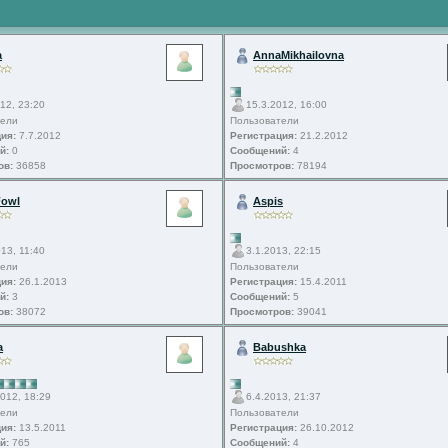
a
AnnaMikhailovna
12, 23:20
15.3.2012, 16:00
тели
Пользователи
ия:
7.7.2012
Регистрация:
21.2.2012
й:
0
Сообщений:
4
ов:
36858
Просмотров:
78194
Fowl
Aspis
13, 11:40
3.1.2013, 22:15
тели
Пользователи
ия:
26.1.2013
Регистрация:
15.4.2011
й:
3
Сообщений:
5
ов:
38072
Просмотров:
39041
a
Babushka
2012, 18:29
6.4.2013, 21:37
тели
Пользователи
ия:
13.5.2011
Регистрация:
26.10.2012
й:
765
Сообщений:
4