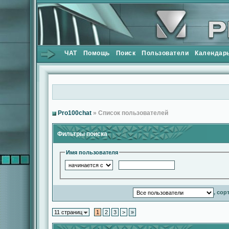
ЧАТ
Помощь
Поиск
Пользователи
Календар
Pro100chat
» Список пользователей
Фильтры поиска
Имя пользователя
, сор
11 страниц
1
2
3
>
»