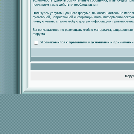
возможность удалять сомнительные сообщения, и мы будем прил
посчитаем такие действия необходимыми.
Пользуясь услугами данного форума, вы соглашаетесь не испол
вульгарной, непристойной информации и/или информации сексу
личную жизнь, а также любую другую информацию, противореча
Вы соглашаетесь не размещать любые материалы, защищенные а
форума.
Я ознакомился с правилами и условиями и принимаю и
Фору