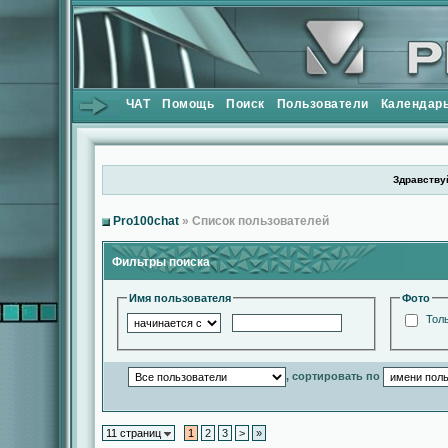
ЧАТ
Помощь
Поиск
Пользователи
Календар
Здравствуй
Pro100chat
» Список пользователей
Фильтры поиска
Имя пользователя
Фото
Толь
, сортировать по
11 страниц
1
2
3
>
»