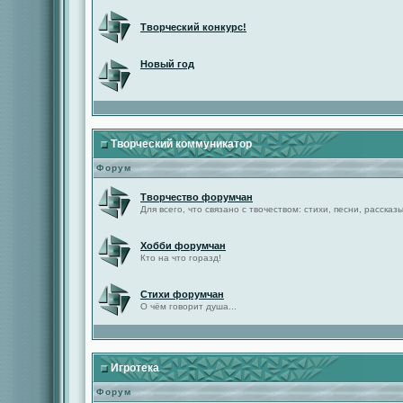
Творческий конкурс!
Новый год
Творческий коммуникатор
Форум
Творчество форумчан
Для всего, что связано с твочеством: стихи, песни, рассказы 
Хобби форумчан
Кто на что горазд!
Стихи форумчан
О чём говорит душа...
Игротека
Форум