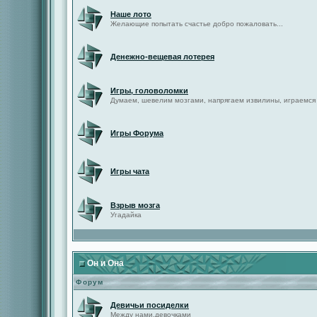
Наше лото
Желающие попытать счастье добро пожаловать...
Денежно-вещевая лотерея
Игры, головоломки
Думаем, шевелим мозгами, напрягаем извилины, играемся
Игры Форума
Игры чата
Взрыв мозга
Угадайка
Он и Она
Форум
Девичьи посиделки
Между нами,девочками