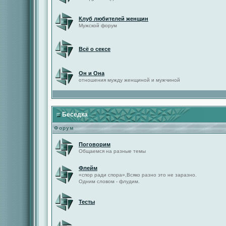
Клуб любителей женщин
Мужской форум
Всё о сексе
Он и Она
отношения мужду женщиной и мужчиной
Беседка
Форум
Поговорим
Общаемся на разные темы
Флейм
«спор ради спора»,Всяко разно это не заразно.
Одним словом - флудим.
Тесты