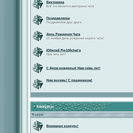
Викторина
Всё что касается викторины чата
Поздравлялка
Поздравляем друг друга
День Рождения Чата
21 ноября День рождения нашего чата!
Юбилей Pro100chat'а
Нам пять лет!
С Днем рожденья! Нам семь лет!
Нам восемь! С праздником!
Конкурсы
Форум
Внимание конкурс!