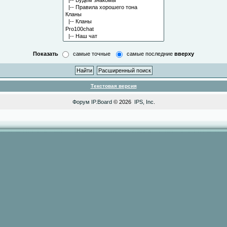
Показать
самые точные
самые последние
вверху
Текстовая версия
Форум
IP.Board
© 2026
IPS, Inc
.