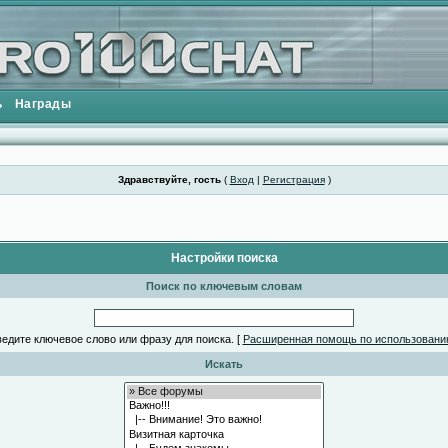
ь
Награды
Здравствуйте, гость
(
Вход
|
Регистрация
)
Настройки поиска
Поиск по ключевым словам
едите ключевое слово или фразу для поиска.
[
Расширенная помощь по использовани
Искать