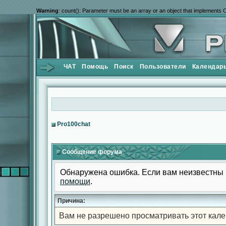
Warning
: count(): Parameter must be an array or an object that implements 
ЧАТ
Помощь
Поиск
Пользователи
Календар
Pro100chat
Сообщение форума
Обнаружена ошибка. Если вам неизвестны 
помощи
.
Причина:
Вам не разрешено просматривать этот кале