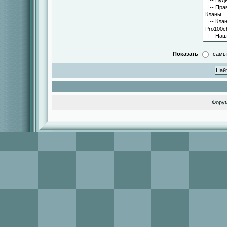
Показать
самы
Фору