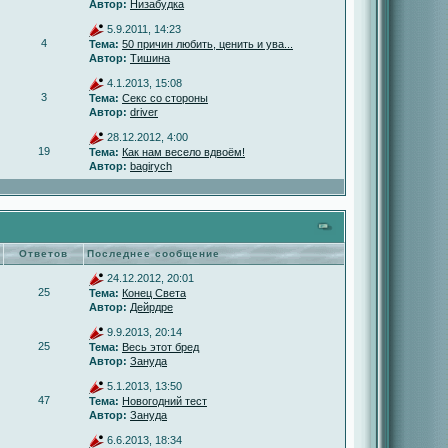
Автор:
Низабудка
5.9.2011, 14:23
4
Тема:
50 причин любить, ценить и ува...
Автор:
Тишина
4.1.2013, 15:08
3
Тема:
Секс со стороны
Автор:
driver
28.12.2012, 4:00
19
Тема:
Как нам весело вдвоём!
Автор:
bagirych
Ответов
Последнее сообщение
24.12.2012, 20:01
25
Тема:
Конец Света
Автор:
Дейрдре
9.9.2013, 20:14
25
Тема:
Весь этот бред
Автор:
Зануда
5.1.2013, 13:50
47
Тема:
Новогодний тест
Автор:
Зануда
6.6.2013, 18:34