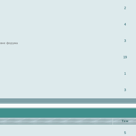
2
4
3
 вне форума
19
1
3
Тем
5