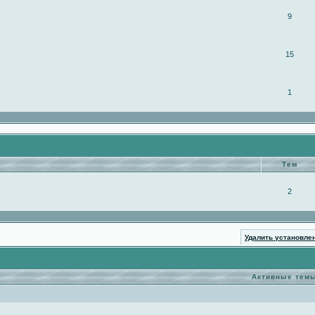
9
15
1
Тем
2
Удалить установле
Активные тем