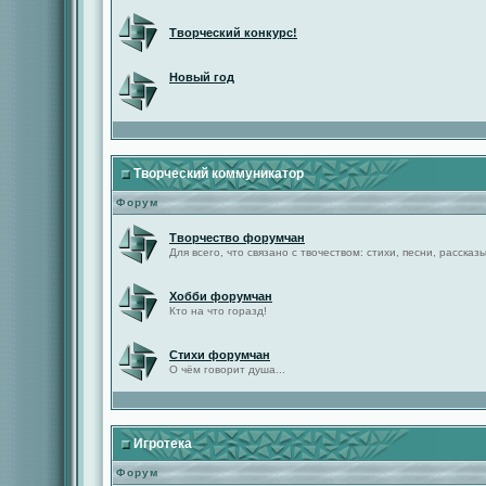
Творческий конкурс!
Новый год
Творческий коммуникатор
Форум
Творчество форумчан
Для всего, что связано с твочеством: стихи, песни, рассказы 
Хобби форумчан
Кто на что горазд!
Стихи форумчан
О чём говорит душа...
Игротека
Форум