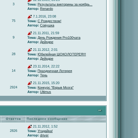
3
Тема:
Результаты викторины за ноябрь...
Автор:
Renardo
7.1.2016, 23:08
75
Тема:
С Рождеством!
Автор:
Совушка
21.11.2011, 21:59
9
Тема:
День Рождения Pro100чата
Автор:
Дейрдре
21.11.2012, 2:01
28
Тема:
Юбилейная ШОКОЛОТЕРЕЯ!!!
Автор:
Дейрдре
23.11.2014, 22:22
14
Тема:
Праздничная Лотерея
Автор:
Тень
21.11.2015, 15:20
2924
Тема:
Конкурс "Взрыв Мозга"
Автор:
Ultimus
Ответов
Последнее сообщение
21.11.2012, 1:52
2826
Тема:
Угадайка!
Автор:
driver