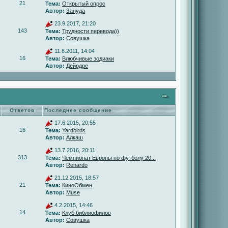
21
Тема:
Открытый опрос
Автор:
Зануда
23.9.2017, 21:20
143
Тема:
Трудности перевода))
Автор:
Совушка
11.8.2011, 14:04
16
Тема:
Влюбчивые зодиаки
Автор:
Дейрдре
Ответов
Последнее сообщение
17.6.2015, 20:55
16
Тема:
Yardbirds
Автор:
Алкаш
13.7.2016, 20:11
313
Тема:
Чемпионат Европы по футболу 20...
Автор:
Renardo
21.12.2015, 18:57
21
Тема:
КиноОбмен
Автор:
Muse
4.2.2015, 14:46
14
Тема:
Клуб библиофилов
Автор:
Совушка