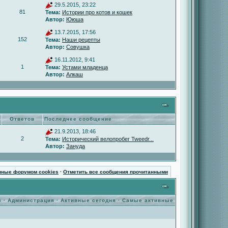
29.5.2015, 23:22
81
Тема:
Истории про котов и кошек
Автор:
Ююша
13.7.2015, 17:56
152
Тема:
Наши рецепты
Автор:
Совушка
16.11.2012, 9:41
1
Тема:
Устами младенца
Автор:
Алкаш
Ответов
Последнее сообщение
21.9.2013, 18:46
2
Тема:
Исторический велопробег Tweedr...
Автор:
Зануда
нные форумом cookies
·
Отметить все сообщения прочитанными
ы
·
Администрация
·
Активные сегодня
·
Самые активные