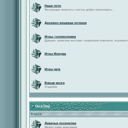
Наше лото
Желающие попытать счастье добро пожаловать...
Денежно-вещевая лотерея
Игры, головоломки
Думаем, шевелим мозгами, напрягаем извилины, играемся
Игры Форума
Игры чата
Взрыв мозга
Угадайка
Он и Она
Форум
Девичьи посиделки
Между нами,девочками