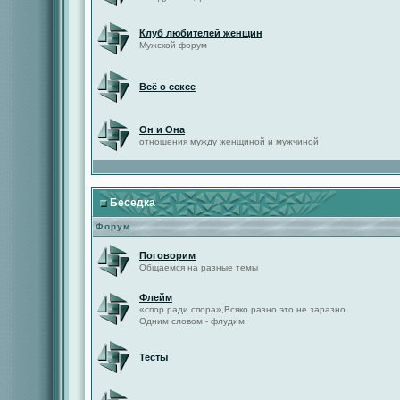
Клуб любителей женщин
Мужской форум
Всё о сексе
Он и Она
отношения мужду женщиной и мужчиной
Беседка
Форум
Поговорим
Общаемся на разные темы
Флейм
«спор ради спора»,Всяко разно это не заразно.
Одним словом - флудим.
Тесты