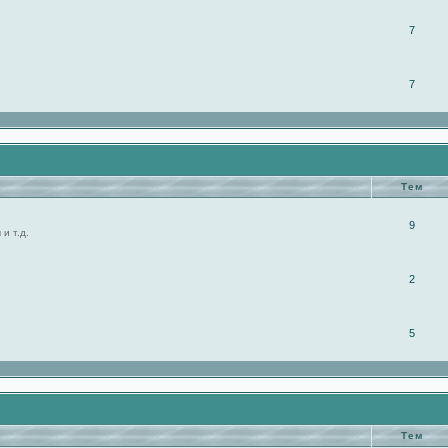
7
7
Тем
9
и т.д.
2
5
Тем