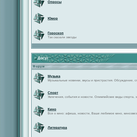
Опросы
Юмор
Гороскоп
Так сказали звезды
Досуг
Форум
Музыка
Музыкальные новинки, вкусы и пристрастия. Обсуждение, с
Спорт
Увлечения, события и новости. Олимпийские виды спорта, 
Кино
Все о кино: афиша, новости, Ваше любимое кино, кинозвез
Литература