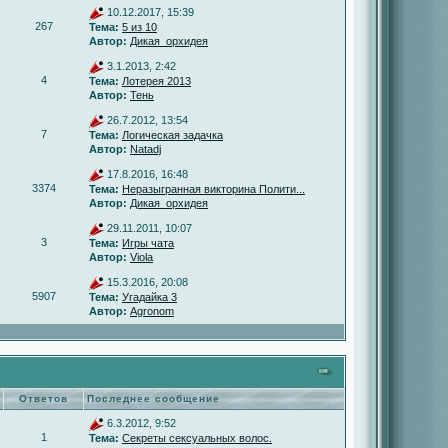
10.12.2017, 15:39
267
Тема:
5 из 10
Автор:
Дикая_орхидея
3.1.2013, 2:42
4
Тема:
Лотерея 2013
Автор:
Тень
26.7.2012, 13:54
7
Тема:
Логическая задачка
Автор:
Natadj
17.8.2016, 16:48
3374
Тема:
Неразыгранная викторина Полити...
Автор:
Дикая_орхидея
29.11.2011, 10:07
3
Тема:
Игры чата
Автор:
Viola
15.3.2016, 20:08
5907
Тема:
Угадайка 3
Автор:
Agronom
Ответов
Последнее сообщение
6.3.2012, 9:52
1
Тема:
Секреты сексуальных волос.