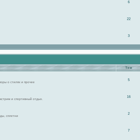
6
22
3
Тем
5
поры о стилях и прочее
16
экстрим и спортивный отдых.
2
ды, сплетни
7