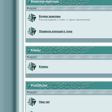
Визитная карточка
Форум
Будем знакомы
Рассказываем о себе, о своих увлечениях
Правила хорошего тона
Кланы
Форум
Кланы
Pro100chat
Форум
Наш чат