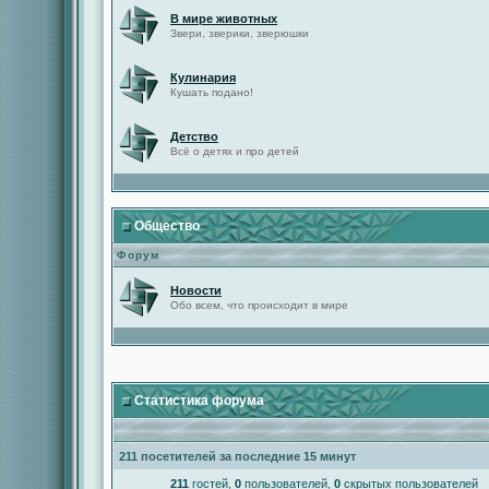
В мире животных
Звери, зверики, зверюшки
Кулинария
Кушать подано!
Детство
Всё о детях и про детей
Общество
Форум
Новости
Обо всем, что происходит в мире
Статистика форума
211 посетителей за последние 15 минут
211
гостей,
0
пользователей,
0
скрытых пользователей