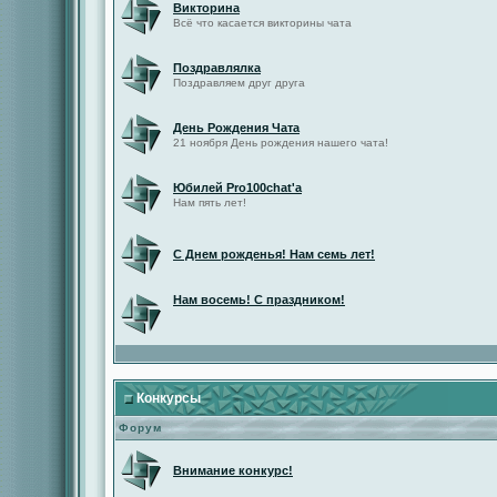
Викторина
Всё что касается викторины чата
Поздравлялка
Поздравляем друг друга
День Рождения Чата
21 ноября День рождения нашего чата!
Юбилей Pro100chat'а
Нам пять лет!
С Днем рожденья! Нам семь лет!
Нам восемь! С праздником!
Конкурсы
Форум
Внимание конкурс!