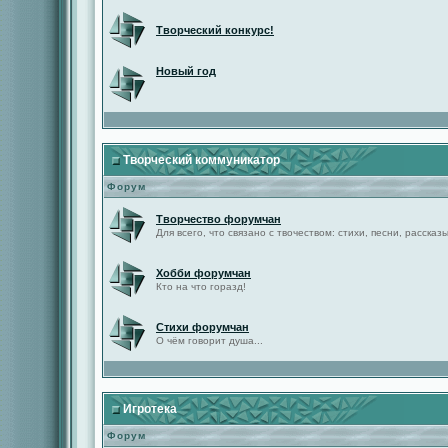
Творческий конкурс!
Новый год
Творческий коммуникатор
Форум
Творчество форумчан
Для всего, что связано с твочеством: стихи, песни, рассказы 
Хобби форумчан
Кто на что горазд!
Стихи форумчан
О чём говорит душа...
Игротека
Форум