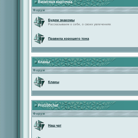
Визитная карточка
Форум
Будем знакомы
Рассказываем о себе, о своих увлечениях
Правила хорошего тона
Кланы
Форум
Кланы
Pro100chat
Форум
Наш чат