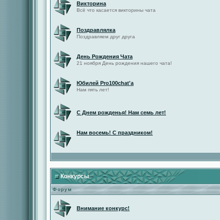
Викторина
Всё что касается викторины чата
Поздравлялка
Поздравляем друг друга
День Рождения Чата
21 ноября День рождения нашего чата!
Юбилей Pro100chat'а
Нам пять лет!
С Днем рожденья! Нам семь лет!
Нам восемь! С праздником!
Конкурсы
Форум
Внимание конкурс!