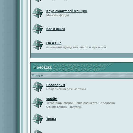
Клуб любителей женщин
Мужской форум
Всё о сексе
Он и Она
отношения мужду женщиной и мужчиной
Беседка
Форум
Поговорим
Общаемся на разные темы
Флейм
«спор ради спора»,Всяко разно это не заразно.
Одним словом - флудим.
Тесты