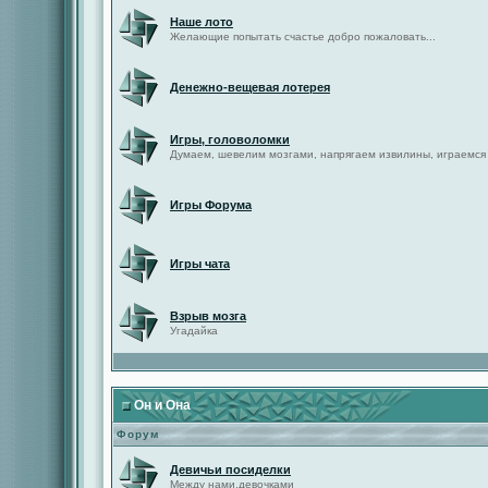
Наше лото
Желающие попытать счастье добро пожаловать...
Денежно-вещевая лотерея
Игры, головоломки
Думаем, шевелим мозгами, напрягаем извилины, играемся
Игры Форума
Игры чата
Взрыв мозга
Угадайка
Он и Она
Форум
Девичьи посиделки
Между нами,девочками