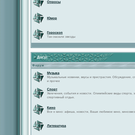
Опросы
Юмор
Гороскоп
Так сказали звезды
Досуг
Форум
Музыка
Музыкальные новинки, вкусы и пристрастия. Обсуждение, с
и прочее
Спорт
Увлечения, события и новости. Олимпийские виды спорта, 
спортивный отдых.
Кино
Все о кино: афиша, новости, Ваше любимое кино, кинозвез
Литература