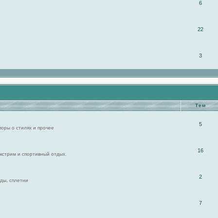
6
22
3
Тем
5
поры о стилях и прочее
16
экстрим и спортивный отдых.
2
ды, сплетни
7