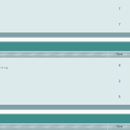
7
7
Тем
9
и т.д.
2
5
Тем