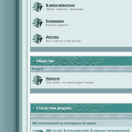
В мире животных
Звери, зверики, зверюшки
Кулинария
Кушать подано!
Детство
Всё о детях и про детей
Общество
Форум
Новости
Обо всем, что происходит в мире
Статистика форума
292 посетителей за последние 15 минут
292
гостей,
0
пользователей,
0
скрытых пользователей