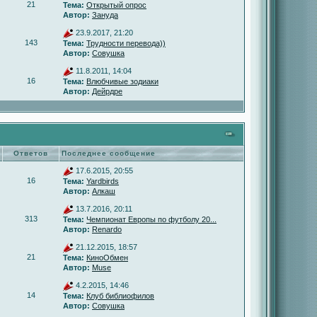
21
Тема:
Открытый опрос
Автор:
Зануда
23.9.2017, 21:20
143
Тема:
Трудности перевода))
Автор:
Совушка
11.8.2011, 14:04
16
Тема:
Влюбчивые зодиаки
Автор:
Дейрдре
Ответов
Последнее сообщение
17.6.2015, 20:55
16
Тема:
Yardbirds
Автор:
Алкаш
13.7.2016, 20:11
313
Тема:
Чемпионат Европы по футболу 20...
Автор:
Renardo
21.12.2015, 18:57
21
Тема:
КиноОбмен
Автор:
Muse
4.2.2015, 14:46
14
Тема:
Клуб библиофилов
Автор:
Совушка