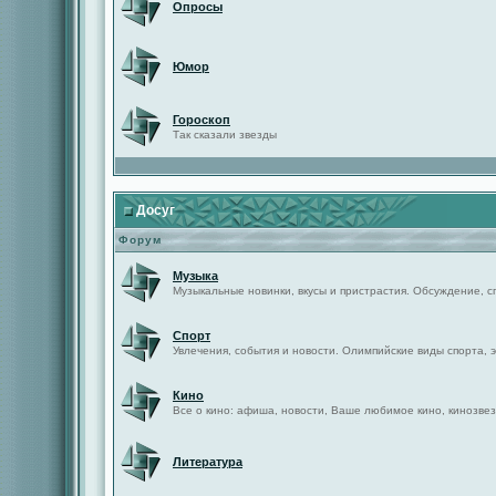
Опросы
Юмор
Гороскоп
Так сказали звезды
Досуг
Форум
Музыка
Музыкальные новинки, вкусы и пристрастия. Обсуждение, с
Спорт
Увлечения, события и новости. Олимпийские виды спорта, 
Кино
Все о кино: афиша, новости, Ваше любимое кино, кинозвез
Литература