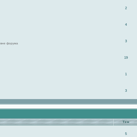
2
4
3
 вне форума
19
1
3
Тем
5