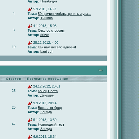
Автор:
Низабудка
5.9.2011, 14:23
4
Тема:
50 причин любить, ценить и ува...
Автор:
Тишина
4.1.2013, 15:08
3
Тема:
Секс со стороны
Автор:
driver
28.12.2012, 4:00
19
Тема:
Как нам весело вдвоём!
Автор:
bagirych
Ответов
Последнее сообщение
24.12.2012, 20:01
25
Тема:
Конец Света
Автор:
Дейрдре
9.9.2013, 20:14
25
Тема:
Весь этот бред
Автор:
Зануда
5.1.2013, 13:50
47
Тема:
Новогодний тест
Автор:
Зануда
6.6.2013, 18:34