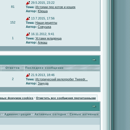
29.5.2015, 23:22
81
Тема:
Истории про котов и кошек
Автор:
Ююша
13.7.2015, 17:56
152
Тема:
Наши рецепты
Автор:
Совушка
16.11.2012, 9:41
1
Тема:
Устами младенца
Автор:
Алкаш
Ответов
Последнее сообщение
21.9.2013, 18:46
2
Тема:
Исторический велопробег Tweedr...
Автор:
Зануда
нные форумом cookies
·
Отметить все сообщения прочитанными
ы
·
Администрация
·
Активные сегодня
·
Самые активные