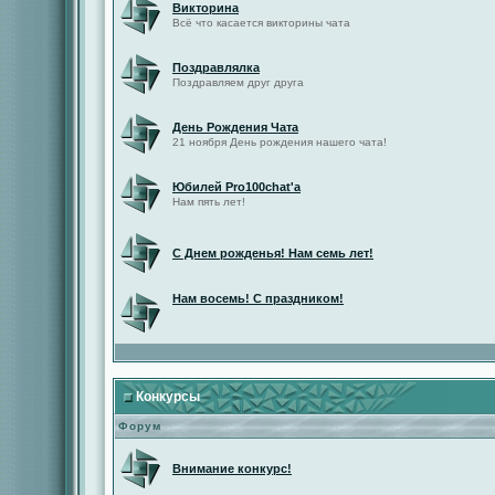
Викторина
Всё что касается викторины чата
Поздравлялка
Поздравляем друг друга
День Рождения Чата
21 ноября День рождения нашего чата!
Юбилей Pro100chat'а
Нам пять лет!
С Днем рожденья! Нам семь лет!
Нам восемь! С праздником!
Конкурсы
Форум
Внимание конкурс!