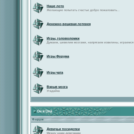
Наше лото
Желающие попытать счастье добро пожаловать...
Денежно-вещевая лотерея
Игры, головоломки
Думаем, шевелим мозгами, напрягаем извилины, играемся
Игры Форума
Игры чата
Взрыв мозга
Угадайка
Он и Она
Форум
Девичьи посиделки
Между нами,девочками