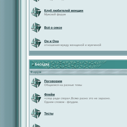
Клуб любителей женщин
Мужской форум
Всё о сексе
Он и Она
отношения мужду женщиной и мужчиной
Беседка
Форум
Поговорим
Общаемся на разные темы
Флейм
«спор ради спора»,Всяко разно это не заразно.
Одним словом - флудим.
Тесты