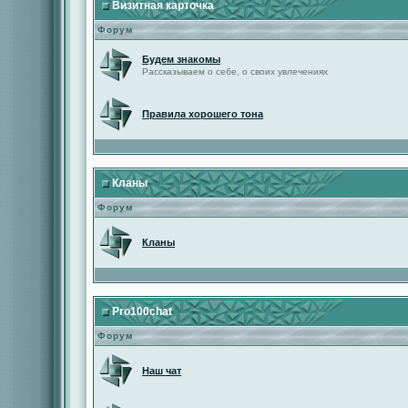
Визитная карточка
Форум
Будем знакомы
Рассказываем о себе, о своих увлечениях
Правила хорошего тона
Кланы
Форум
Кланы
Pro100chat
Форум
Наш чат