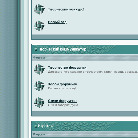
Творческий конкурс!
Новый год
Творческий коммуникатор
Форум
Творчество форумчан
Для всего, что связано с твочеством: стихи, песни, рассказы 
Хобби форумчан
Кто на что горазд!
Стихи форумчан
О чём говорит душа...
Игротека
Форум