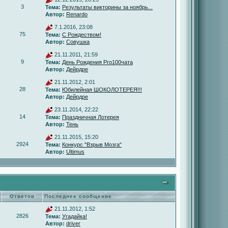
3
Тема:
Результаты викторины за ноябрь...
Автор:
Renardo
7.1.2016, 23:08
75
Тема:
С Рождеством!
Автор:
Совушка
21.11.2011, 21:59
9
Тема:
День Рождения Pro100чата
Автор:
Дейрдре
21.11.2012, 2:01
28
Тема:
Юбилейная ШОКОЛОТЕРЕЯ!!!
Автор:
Дейрдре
23.11.2014, 22:22
14
Тема:
Праздничная Лотерея
Автор:
Тень
21.11.2015, 15:20
2924
Тема:
Конкурс "Взрыв Мозга"
Автор:
Ultimus
Ответов
Последнее сообщение
21.11.2012, 1:52
2826
Тема:
Угадайка!
Автор:
driver