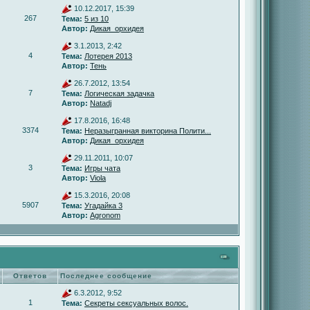
10.12.2017, 15:39
267
Тема:
5 из 10
Автор:
Дикая_орхидея
3.1.2013, 2:42
4
Тема:
Лотерея 2013
Автор:
Тень
26.7.2012, 13:54
7
Тема:
Логическая задачка
Автор:
Natadj
17.8.2016, 16:48
3374
Тема:
Неразыгранная викторина Полити...
Автор:
Дикая_орхидея
29.11.2011, 10:07
3
Тема:
Игры чата
Автор:
Viola
15.3.2016, 20:08
5907
Тема:
Угадайка 3
Автор:
Agronom
Ответов
Последнее сообщение
6.3.2012, 9:52
1
Тема:
Секреты сексуальных волос.