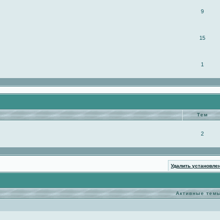
9
15
1
Тем
2
Удалить установле
Активные тем