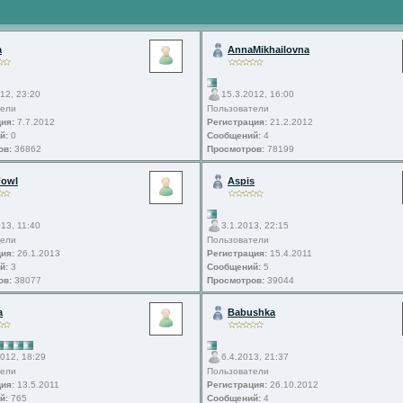
a
AnnaMikhailovna
12, 23:20
15.3.2012, 16:00
тели
Пользователи
ия:
7.7.2012
Регистрация:
21.2.2012
й:
0
Сообщений:
4
ов:
36862
Просмотров:
78199
Fowl
Aspis
13, 11:40
3.1.2013, 22:15
тели
Пользователи
ия:
26.1.2013
Регистрация:
15.4.2011
й:
3
Сообщений:
5
ов:
38077
Просмотров:
39044
a
Babushka
2012, 18:29
6.4.2013, 21:37
тели
Пользователи
ия:
13.5.2011
Регистрация:
26.10.2012
й:
765
Сообщений:
4