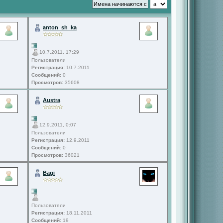
anton_sh_ka
10.7.2011, 17:29
Пользователи
Регистрация:
10.7.2011
Сообщений:
0
Просмотров:
35608
Austra
12.9.2011, 0:07
Пользователи
Регистрация:
12.9.2011
Сообщений:
0
Просмотров:
36021
Bagi
Пользователи
Регистрация:
18.11.2011
Сообщений:
19