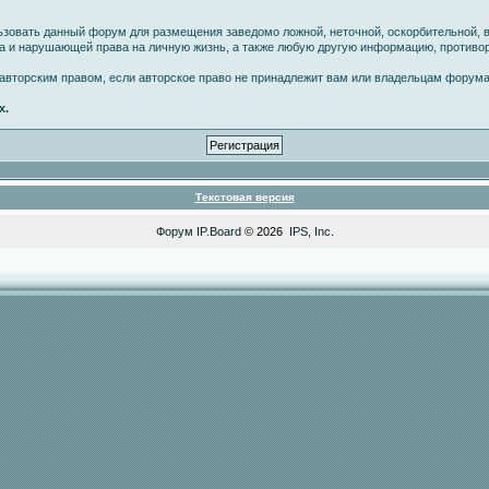
ьзовать данный форум для размещения заведомо ложной, неточной, оскорбительной, 
ва и нарушающей права на личную жизнь, а также любую другую информацию, против
вторским правом, если авторское право не принадлежит вам или владельцам форума
х.
Текстовая версия
Форум
IP.Board
© 2026
IPS, Inc
.