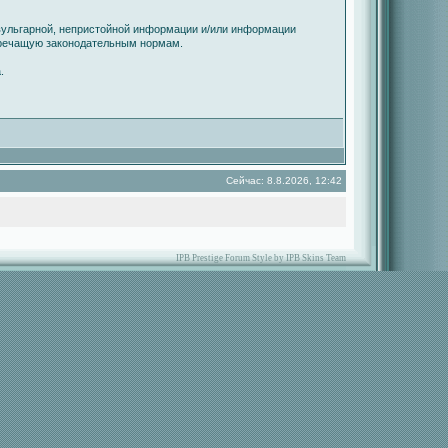
вульгарной, непристойной информации и/или информации
оречащую законодательным нормам.
.
Сейчас: 8.8.2026, 12:42
IPB Prestige Forum Style by IPB Skins Team