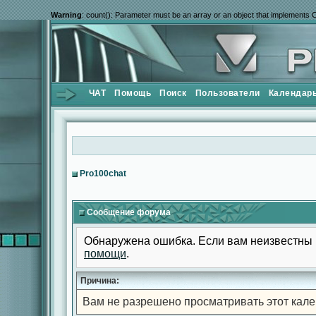
Warning
: count(): Parameter must be an array or an object that implements 
ЧАТ
Помощь
Поиск
Пользователи
Календар
Pro100chat
Сообщение форума
Обнаружена ошибка. Если вам неизвестны 
помощи
.
Причина:
Вам не разрешено просматривать этот кале