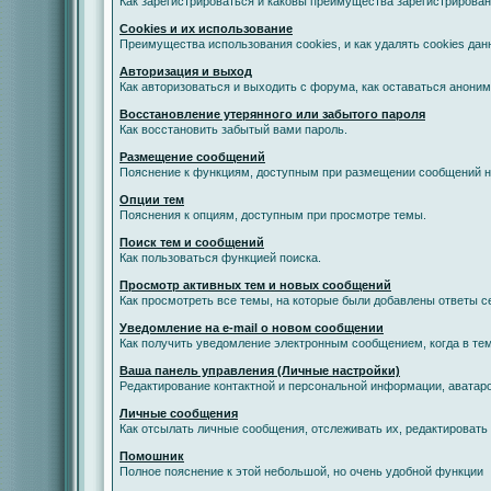
Как зарегистрироваться и каковы преимущества зарегистрирован
Cookies и их использование
Преимущества использования cookies, и как удалять cookies дан
Авторизация и выход
Как авторизоваться и выходить с форума, как оставаться анони
Восстановление утерянного или забытого пароля
Как восстановить забытый вами пароль.
Размещение сообщений
Пояснение к функциям, доступным при размещении сообщений 
Опции тем
Пояснения к опциям, доступным при просмотре темы.
Поиск тем и сообщений
Как пользоваться функцией поиска.
Просмотр активных тем и новых сообщений
Как просмотреть все темы, на которые были добавлены ответы с
Уведомление на е-mail о новом сообщении
Как получить уведомление электронным сообщением, когда в тем
Ваша панель управления (Личные настройки)
Редактирование контактной и персональной информации, аватаро
Личные сообщения
Как отсылать личные сообщения, отслеживать их, редактировать
Помошник
Полное пояснение к этой небольшой, но очень удобной функции