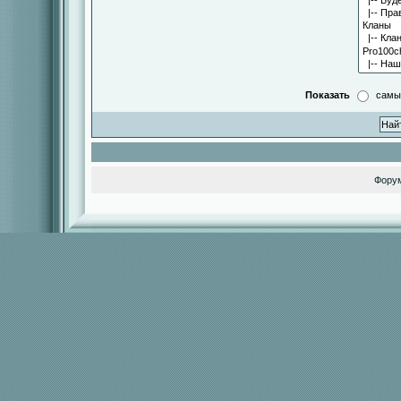
Показать
самы
Фору