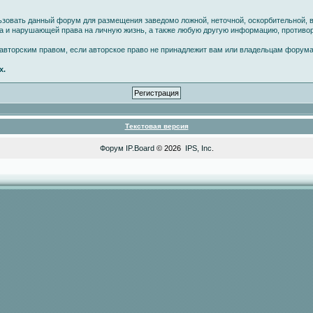
ьзовать данный форум для размещения заведомо ложной, неточной, оскорбительной, 
ва и нарушающей права на личную жизнь, а также любую другую информацию, против
вторским правом, если авторское право не принадлежит вам или владельцам форума
х.
Текстовая версия
Форум
IP.Board
© 2026
IPS, Inc
.