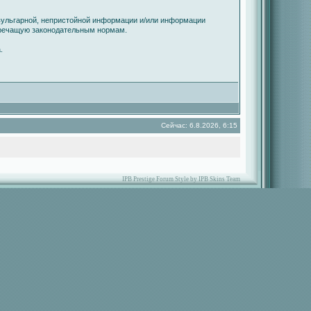
вульгарной, непристойной информации и/или информации
оречащую законодательным нормам.
.
Сейчас: 6.8.2026, 6:15
IPB Prestige Forum Style by IPB Skins Team