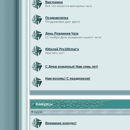
Викторина
Всё что касается викторины чата
Поздравлялка
Поздравляем друг друга
День Рождения Чата
21 ноября День рождения нашего чата!
Юбилей Pro100chat'а
Нам пять лет!
С Днем рожденья! Нам семь лет!
Нам восемь! С праздником!
Конкурсы
Форум
Внимание конкурс!