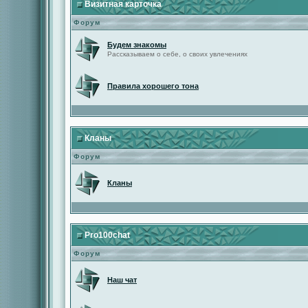
Визитная карточка
Форум
Будем знакомы
Рассказываем о себе, о своих увлечениях
Правила хорошего тона
Кланы
Форум
Кланы
Pro100chat
Форум
Наш чат