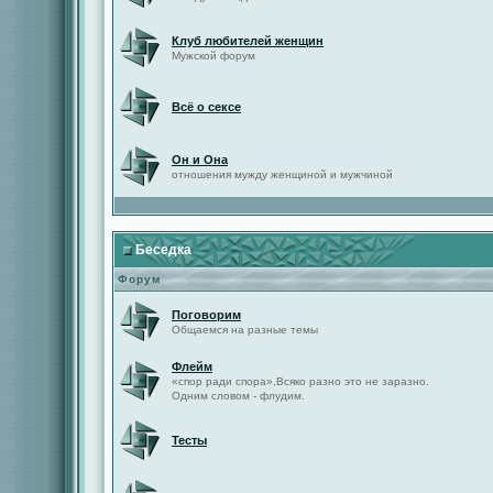
Клуб любителей женщин
Мужской форум
Всё о сексе
Он и Она
отношения мужду женщиной и мужчиной
Беседка
Форум
Поговорим
Общаемся на разные темы
Флейм
«спор ради спора»,Всяко разно это не заразно.
Одним словом - флудим.
Тесты