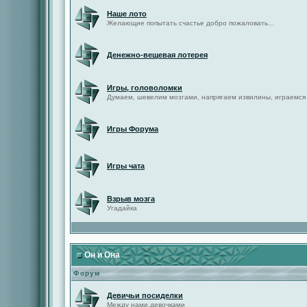
Наше лото
Желающие попытать счастье добро пожаловать...
Денежно-вещевая лотерея
Игры, головоломки
Думаем, шевелим мозгами, напрягаем извилины, играемся
Игры Форума
Игры чата
Взрыв мозга
Угадайка
Он и Она
Форум
Девичьи посиделки
Между нами,девочками