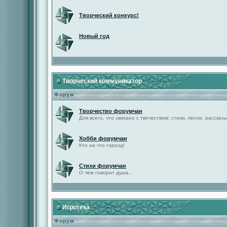
Творческий конкурс!
Новый год
Творческий коммуникатор
Форум
Творчество форумчан
Для всего, что связано с твочеством: стихи, песни, рассказы 
Хобби форумчан
Кто на что горазд!
Стихи форумчан
О чём говорит душа...
Игротека
Форум