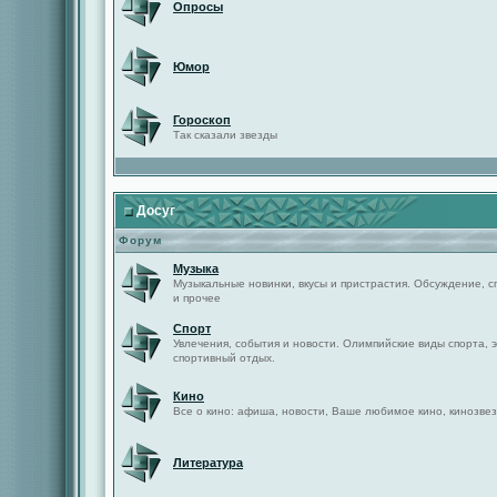
Опросы
Юмор
Гороскоп
Так сказали звезды
Досуг
Форум
Музыка
Музыкальные новинки, вкусы и пристрастия. Обсуждение, с
и прочее
Спорт
Увлечения, события и новости. Олимпийские виды спорта, 
спортивный отдых.
Кино
Все о кино: афиша, новости, Ваше любимое кино, кинозвез
Литература