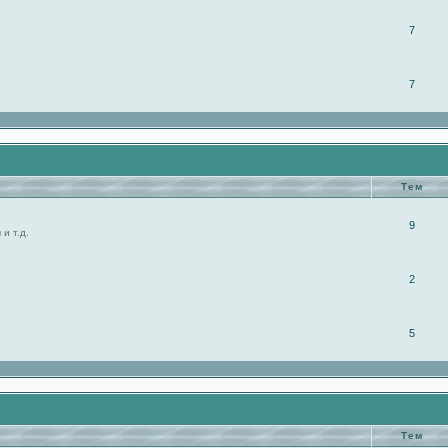
7
7
Тем
9
и т.д.
2
5
Тем