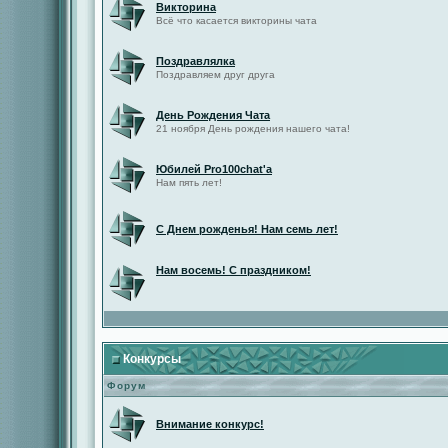
Викторина
Всё что касается викторины чата
Поздравлялка
Поздравляем друг друга
День Рождения Чата
21 ноября День рождения нашего чата!
Юбилей Pro100chat'а
Нам пять лет!
С Днем рожденья! Нам семь лет!
Нам восемь! С праздником!
Конкурсы
Форум
Внимание конкурс!