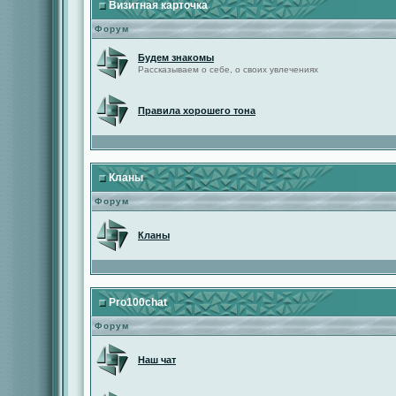
Визитная карточка
Форум
Будем знакомы
Рассказываем о себе, о своих увлечениях
Правила хорошего тона
Кланы
Форум
Кланы
Pro100chat
Форум
Наш чат