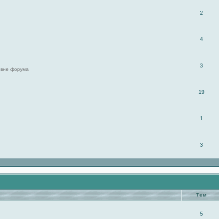
2
4
3
 вне форума
19
1
3
Тем
5