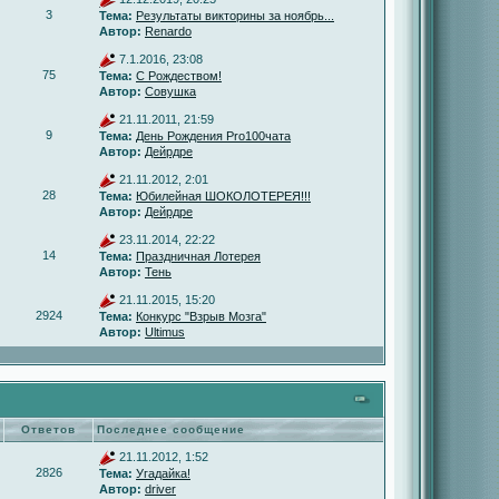
3
Тема:
Результаты викторины за ноябрь...
Автор:
Renardo
7.1.2016, 23:08
75
Тема:
С Рождеством!
Автор:
Совушка
21.11.2011, 21:59
9
Тема:
День Рождения Pro100чата
Автор:
Дейрдре
21.11.2012, 2:01
28
Тема:
Юбилейная ШОКОЛОТЕРЕЯ!!!
Автор:
Дейрдре
23.11.2014, 22:22
14
Тема:
Праздничная Лотерея
Автор:
Тень
21.11.2015, 15:20
2924
Тема:
Конкурс "Взрыв Мозга"
Автор:
Ultimus
Ответов
Последнее сообщение
21.11.2012, 1:52
2826
Тема:
Угадайка!
Автор:
driver