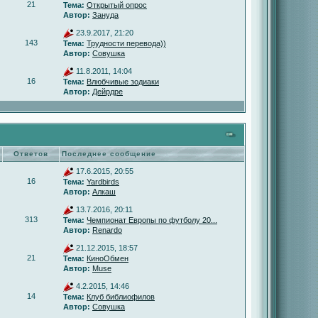
21
Тема:
Открытый опрос
Автор:
Зануда
23.9.2017, 21:20
143
Тема:
Трудности перевода))
Автор:
Совушка
11.8.2011, 14:04
16
Тема:
Влюбчивые зодиаки
Автор:
Дейрдре
Ответов
Последнее сообщение
17.6.2015, 20:55
16
Тема:
Yardbirds
Автор:
Алкаш
13.7.2016, 20:11
313
Тема:
Чемпионат Европы по футболу 20...
Автор:
Renardo
21.12.2015, 18:57
21
Тема:
КиноОбмен
Автор:
Muse
4.2.2015, 14:46
14
Тема:
Клуб библиофилов
Автор:
Совушка