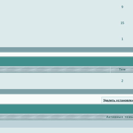
9
15
1
Тем
2
Удалить установле
Активные тем