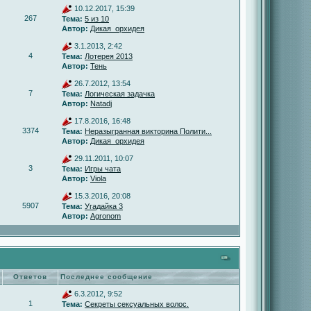
10.12.2017, 15:39
267
Тема:
5 из 10
Автор:
Дикая_орхидея
3.1.2013, 2:42
4
Тема:
Лотерея 2013
Автор:
Тень
26.7.2012, 13:54
7
Тема:
Логическая задачка
Автор:
Natadj
17.8.2016, 16:48
3374
Тема:
Неразыгранная викторина Полити...
Автор:
Дикая_орхидея
29.11.2011, 10:07
3
Тема:
Игры чата
Автор:
Viola
15.3.2016, 20:08
5907
Тема:
Угадайка 3
Автор:
Agronom
Ответов
Последнее сообщение
6.3.2012, 9:52
1
Тема:
Секреты сексуальных волос.