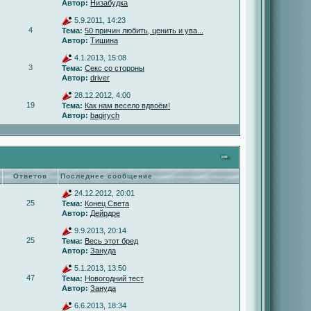
Автор:
Низабудка
5.9.2011, 14:23
4
Тема:
50 причин любить, ценить и ува...
Автор:
Тишина
4.1.2013, 15:08
3
Тема:
Секс со стороны
Автор:
driver
28.12.2012, 4:00
19
Тема:
Как нам весело вдвоём!
Автор:
bagirych
Ответов
Последнее сообщение
24.12.2012, 20:01
25
Тема:
Конец Света
Автор:
Дейрдре
9.9.2013, 20:14
25
Тема:
Весь этот бред
Автор:
Зануда
5.1.2013, 13:50
47
Тема:
Новогодний тест
Автор:
Зануда
6.6.2013, 18:34