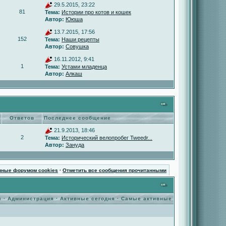
29.5.2015, 23:22
81
Тема:
Истории про котов и кошек
Автор:
Ююша
13.7.2015, 17:56
152
Тема:
Наши рецепты
Автор:
Совушка
16.11.2012, 9:41
1
Тема:
Устами младенца
Автор:
Алкаш
Ответов
Последнее сообщение
21.9.2013, 18:46
2
Тема:
Исторический велопробег Tweedr...
Автор:
Зануда
нные форумом cookies
·
Отметить все сообщения прочитанными
ы
·
Администрация
·
Активные сегодня
·
Самые активные