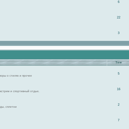
6
22
3
Тем
5
поры о стилях и прочее
16
экстрим и спортивный отдых.
2
ды, сплетни
7