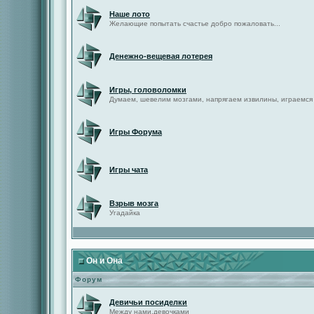
Наше лото
Желающие попытать счастье добро пожаловать...
Денежно-вещевая лотерея
Игры, головоломки
Думаем, шевелим мозгами, напрягаем извилины, играемся
Игры Форума
Игры чата
Взрыв мозга
Угадайка
Он и Она
Форум
Девичьи посиделки
Между нами,девочками