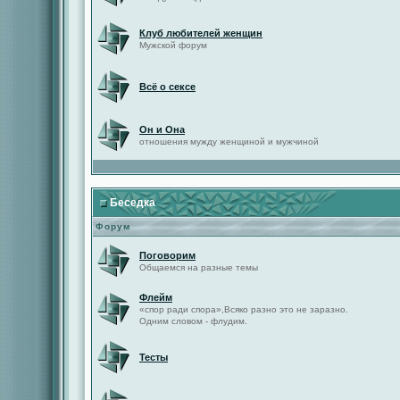
Клуб любителей женщин
Мужской форум
Всё о сексе
Он и Она
отношения мужду женщиной и мужчиной
Беседка
Форум
Поговорим
Общаемся на разные темы
Флейм
«спор ради спора»,Всяко разно это не заразно.
Одним словом - флудим.
Тесты