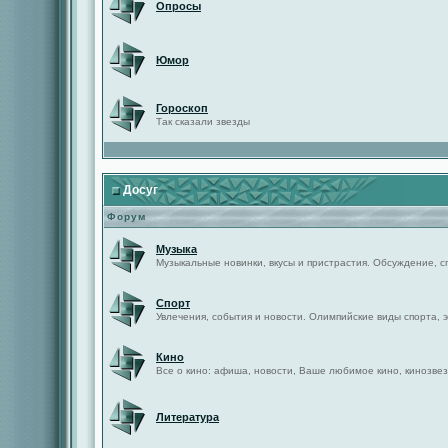
Опросы
Юмор
Гороскоп
Так сказали звезды
Досуг
Форум
Музыка
Музыкальные новинки, вкусы и пристрастия. Обсуждение, с
Спорт
Увлечения, события и новости. Олимпийские виды спорта, 
Кино
Все о кино: афиша, новости, Ваше любимое кино, кинозвез
Литература