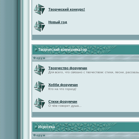
Творческий конкурс!
Новый год
Творческий коммуникатор
Форум
Творчество форумчан
Для всего, что связано с твочеством: стихи, песни, рассказы 
Хобби форумчан
Кто на что горазд!
Стихи форумчан
О чём говорит душа...
Игротека
Форум