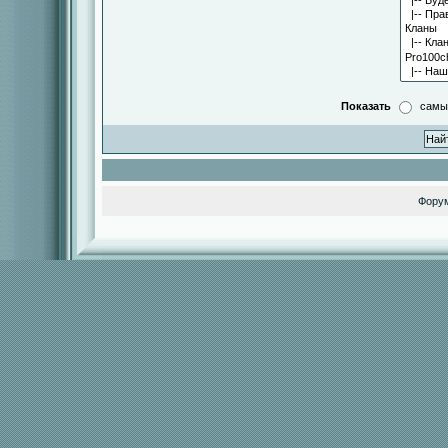
Показать
самы
Фору