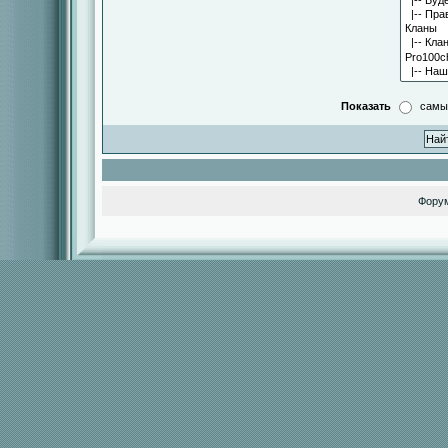
Показать
самы
Фору