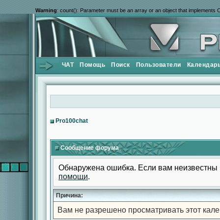
Warning
: count(): Parameter must be an array or an object that implements 
ЧАТ
Помощь
Поиск
Пользователи
Календар
Pro100chat
Сообщение форума
Обнаружена ошибка. Если вам неизвестны 
помощи
.
Причина:
Вам не разрешено просматривать этот кале