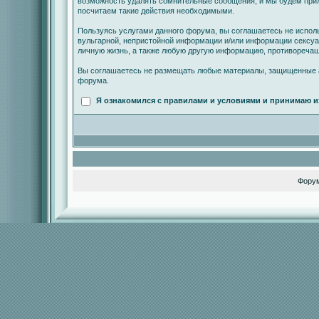
возможность удалять сомнительные сообщения, и мы будем прил
посчитаем такие действия необходимыми.
Пользуясь услугами данного форума, вы соглашаетесь не испол
вульгарной, непристойной информации и/или информации сексу
личную жизнь, а также любую другую информацию, противореча
Вы соглашаетесь не размещать любые материалы, защищенные а
форума.
Я ознакомился с правилами и условиями и принимаю и
Фору