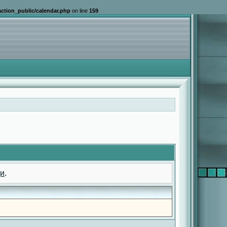
ction_public/calendar.php
on line
159
и
.