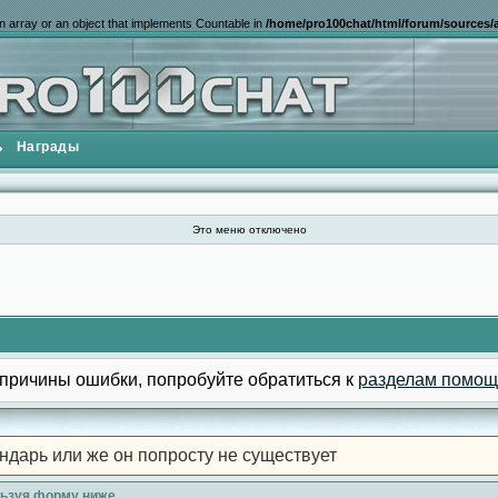
n array or an object that implements Countable in
/home/pro100chat/html/forum/sources/a
ь
Награды
Это меню отключено
причины ошибки, попробуйте обратиться к
разделам помощ
ндарь или же он попросту не существует
льзуя форму ниже.