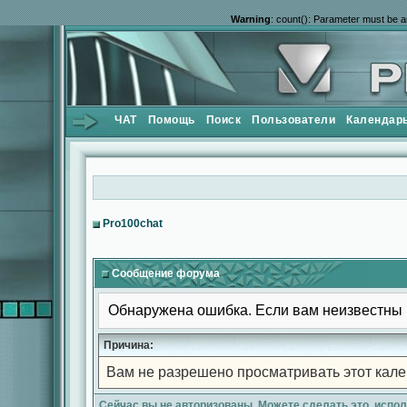
Warning
: count(): Parameter must be a
ЧАТ
Помощь
Поиск
Пользователи
Календар
Pro100chat
Сообщение форума
Обнаружена ошибка. Если вам неизвестны 
Причина:
Вам не разрешено просматривать этот кале
Сейчас вы не авторизованы. Можете сделать это, испо