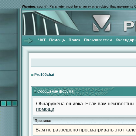
Warning
: count(): Parameter must be an array or an object that implements 
ЧАТ
Помощь
Поиск
Пользователи
Календар
Pro100chat
Сообщение форума
Обнаружена ошибка. Если вам неизвестны 
помощи
.
Причина:
Вам не разрешено просматривать этот кале